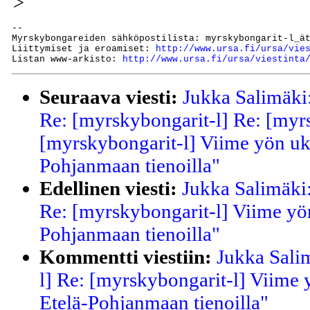
>
--

Myrskybongareiden sähköpostilista: myrskybongarit-l_ät
Liittymiset ja eroamiset: 
http://www.ursa.fi/ursa/vie
Listan www-arkisto: 
http://www.ursa.fi/ursa/viestinta
Seuraava viesti:
Jukka Salimäki
Re: [myrskybongarit-l] Re: [myr
[myrskybongarit-l] Viime yön ukk
Pohjanmaan tienoilla"
Edellinen viesti:
Jukka Salimäki
Re: [myrskybongarit-l] Viime yön
Pohjanmaan tienoilla"
Kommentti viestiin:
Jukka Sali
l] Re: [myrskybongarit-l] Viime y
Etelä-Pohjanmaan tienoilla"