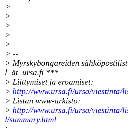
>
>
>
>
>
> --
> Myrskybongareiden sähköpostilist
l_ät_ursa.fi ***
> Liittymiset ja eroamiset:
>
http://www.ursa.fi/ursa/viestinta/li
> Listan www-arkisto:
>
http://www.ursa.fi/ursa/viestinta/l
l/summary.html