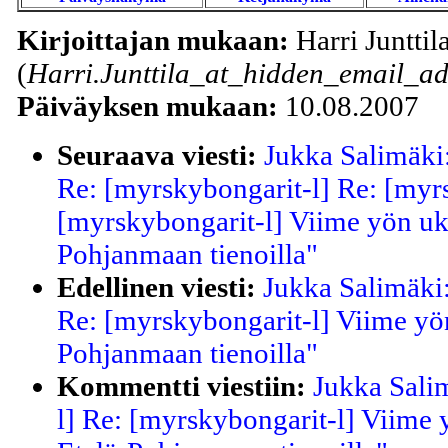
Kirjoittajan mukaan:
Harri Junttil
(
Harri.Junttila_at_hidden_email_ad
Päiväyksen mukaan:
10.08.2007
Seuraava viesti:
Jukka Salimäki
Re: [myrskybongarit-l] Re: [myr
[myrskybongarit-l] Viime yön ukk
Pohjanmaan tienoilla"
Edellinen viesti:
Jukka Salimäki
Re: [myrskybongarit-l] Viime yön
Pohjanmaan tienoilla"
Kommentti viestiin:
Jukka Sali
l] Re: [myrskybongarit-l] Viime y