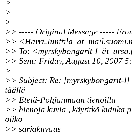
>
>
>
>> ----- Original Message ----- From
>> <Harri.Junttila_ät_mail.suomi.
>> To: <myrskybongarit-l_ät_ursa.
>> Sent: Friday, August 10, 2007 
>
>> Subject: Re: [myrskybongarit-l] 
täällä
>> Etelä-Pohjanmaan tienoilla
>> hienoja kuvia , käytitkö kuinka pi
oliko
>> sarjakuvaus