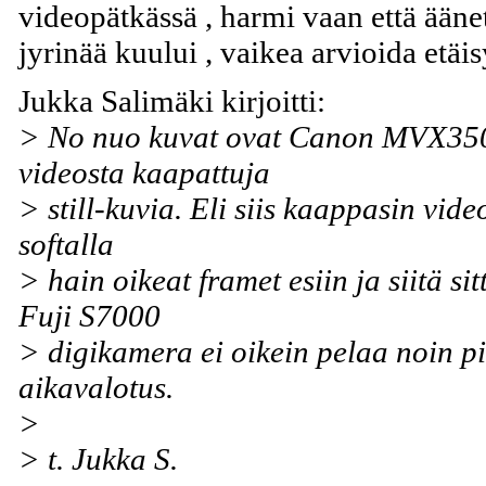
videopätkässä , harmi vaan että ääne
jyrinää kuului , vaikea arvioida etäis
Jukka Salimäki kirjoitti:
> No nuo kuvat ovat Canon MVX35
videosta kaapattuja
> still-kuvia. Eli siis kaappasin vide
softalla
> hain oikeat framet esiin ja siitä si
Fuji S7000
> digikamera ei oikein pelaa noin p
aikavalotus.
>
> t. Jukka S.