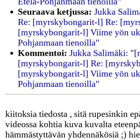
Etelä-Pohjanmaan tienoilla"
Seuraava ketjussa:
Jukka Salim
Re: [myrskybongarit-l] Re: [myr
[myrskybongarit-l] Viime yön ukk
Pohjanmaan tienoilla"
Kommentoi:
Jukka Salimäki: "[
[myrskybongarit-l] Re: [myrskyb
[myrskybongarit-l] Viime yön ukk
Pohjanmaan tienoilla"
kiitoksia tiedosta , sitä rupesinkin e
videossa kohtia kuva kuvalta eteenpäi
hämmästyttävän yhdennäkösiä ;) hie