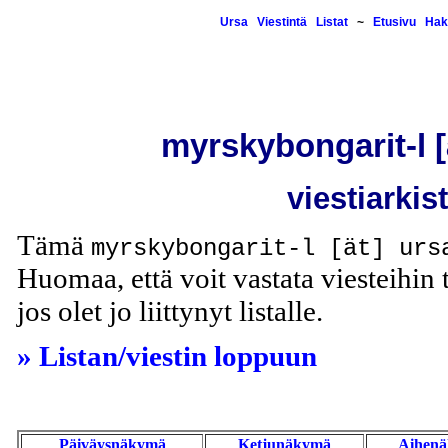
Ursa
Viestintä
Listat
~
Etusivu
Hak
myrskybongarit-l [ä
viestiarkis
Tämä
myrskybongarit-l [ät] urs
Huomaa, että voit vastata viesteihin t
jos olet jo liittynyt listalle.
» Listan/viestin loppuun
Päiväysnäkymä
Ketjunäkymä
Aihen