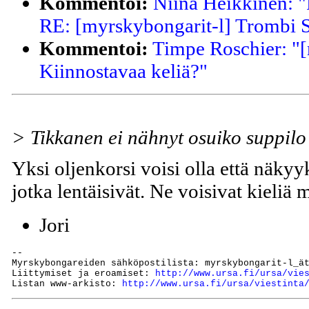
Kommentoi:
Niina Heikkinen: "
RE: [myrskybongarit-l] Trombi S
Kommentoi:
Timpe Roschier: "[
Kiinnostavaa keliä?"
> Tikkanen ei nähnyt osuiko suppilo
Yksi oljenkorsi voisi olla että näkyy
jotka lentäisivät. Ne voisivat kieliä
Jori
--

Myrskybongareiden sähköpostilista: myrskybongarit-l_ät
Liittymiset ja eroamiset: 
http://www.ursa.fi/ursa/vie
Listan www-arkisto: 
http://www.ursa.fi/ursa/viestinta