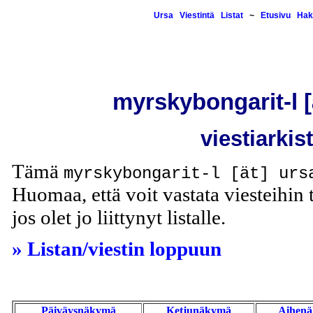
Ursa
Viestintä
Listat
~
Etusivu
Hak
myrskybongarit-l [ä
viestiarkis
Tämä
myrskybongarit-l [ät] urs
Huomaa, että voit vastata viesteihin t
jos olet jo liittynyt listalle.
» Listan/viestin loppuun
Päiväysnäkymä
Ketjunäkymä
Aihen