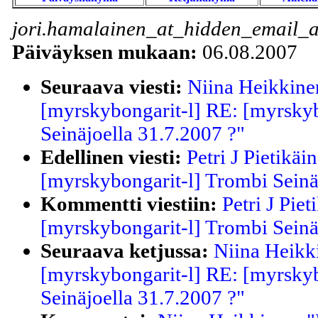
jori.hamalainen_at_hidden_email_a
Päiväyksen mukaan:
06.08.2007
Seuraava viesti:
Niina Heikkine
[myrskybongarit-l] RE: [myrskyb
Seinäjoella 31.7.2007 ?"
Edellinen viesti:
Petri J Pietikäi
[myrskybongarit-l] Trombi Seinä
Kommentti viestiin:
Petri J Piet
[myrskybongarit-l] Trombi Seinä
Seuraava ketjussa:
Niina Heikk
[myrskybongarit-l] RE: [myrskyb
Seinäjoella 31.7.2007 ?"