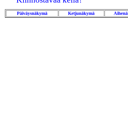
Päiväysnäkymä
Ketjunäkymä
Aihen