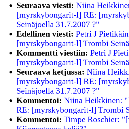
Seuraava viesti:
Niina Heikkine
[myrskybongarit-l] RE: [myrskyb
Seinäjoella 31.7.2007 ?"
Edellinen viesti:
Petri J Pietikäi
[myrskybongarit-l] Trombi Seinä
Kommentti viestiin:
Petri J Piet
[myrskybongarit-l] Trombi Seinä
Seuraava ketjussa:
Niina Heikk
[myrskybongarit-l] RE: [myrskyb
Seinäjoella 31.7.2007 ?"
Kommentoi:
Niina Heikkinen: "
RE: [myrskybongarit-l] Trombi S
Kommentoi:
Timpe Roschier: "[
Kiinnostavaa keliä?"