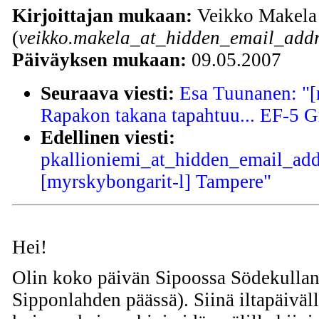
Kirjoittajan mukaan:
Veikko Makela
(
veikko.makela_at_hidden_email_addr
Päiväyksen mukaan:
09.05.2007
Seuraava viesti:
Esa Tuunanen: "[
Rapakon takana tapahtuu... EF-5 G
Edellinen viesti:
pkallioniemi_at_hidden_email_addr
[myrskybongarit-l] Tampere"
Hei!
Olin koko päivän Sipoossa Södekullan 
Sipponlahden päässä). Siinä iltapäiväll