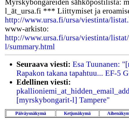
Myrskybongareiden sähköpostilista: m
l_ät_ursa.fi *** Liittymiset ja eroamis
http://www.ursa.fi/ursa/viestinta/listat
www-arkisto:
http://www.ursa.fi/ursa/viestinta/lista
l/summary.html
Seuraava viesti:
Esa Tuunanen: "[
Rapakon takana tapahtuu... EF-5 G
Edellinen viesti:
pkallioniemi_at_hidden_email_addr
[myrskybongarit-l] Tampere"
Päiväysnäkymä
Ketjunäkymä
Aihenäky