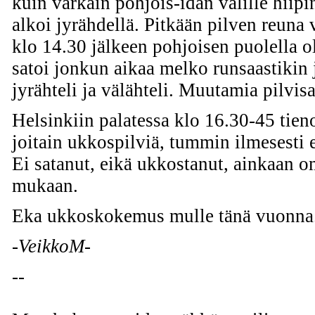
kuin varkain pohjois-idän välille hiipi
alkoi jyrähdellä. Pitkään pilven reuna 
klo 14.30 jälkeen pohjoisen puolella oll
satoi jonkun aikaa melko runsaastikin j
jyrähteli ja välähteli. Muutamia pilvis
Helsinkiin palatessa klo 16.30-45 tieno
joitain ukkospilviä, tummin ilmesesti 
Ei satanut, eikä ukkostanut, ainkaan 
mukaan.
Eka ukkoskokemus mulle tänä vuonna
-VeikkoM-
--