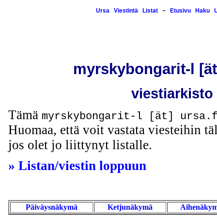
Ursa
Viestintä
Listat
~
Etusivu
Haku
U
myrskybongarit-l [ät]
viestiarkisto
Tämä
myrskybongarit-l [ät] ursa.
Huomaa, että voit vastata viesteihin täl
jos olet jo liittynyt listalle.
» Listan/viestin loppuun
Päiväysnäkymä
Ketjunäkymä
Aihenäky