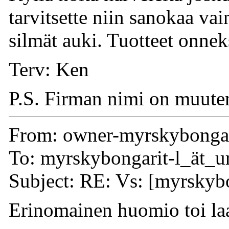
tarvitsette niin sanokaa va
silmät auki. Tuotteet onneks
Terv: Ken
P.S. Firman nimi on muuten
From: owner-myrskybongari
To: myrskybongarit-l_ät_ur
Subject: RE: Vs: [myrskybo
Erinomainen huomio toi laa