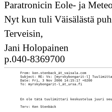
Paratronicin Eole- ja Meteo
Nyt kun tuli Väisälästä puhe
Terveisin,
Jani Holopainen
p.040-8369700
	From: ken.stenback_ät_vaisala.com

	Subject: RE: Vs: [myrskybongarit-l] Tuulimittari

	Date: Fri, 3 Nov 2006 14:15:17 +0200

	To: myrskybongarit-l_ät_ursa.fi

	En ole tätä tuulimittari keskustelua juuri seurannut, mutta jos kukaan ei ole vielä maininnut aiheesta niin jos olette hankkimassa kiinteää tuulimittaria (ja miksei myös kannettavaa) suosittelen selvittämään laakeroinnin hyvyyden. Vaikka meidän firman "säkkikaupalla" rahaa maksavat mittapuun mukaan laadukkaat mittarit ostaisi, niihinkin joutuu laakereita vaihtamaan yllättävän useasti. Saatikka sitten halpoihin malleihin. Tai ainakin tinkikää kaupanpäälle muovikassillinen varalaakereita (joita ei sitten voi vaihtaa kun erikoistyökaluilla, tietenkään). Ja laakerien vaihdon jälkeen tietysti laite pitäisi kalibroida uudelleen jos haluaisi tarkkoja mittauksia...

	Terv: Ken Stenbäck
