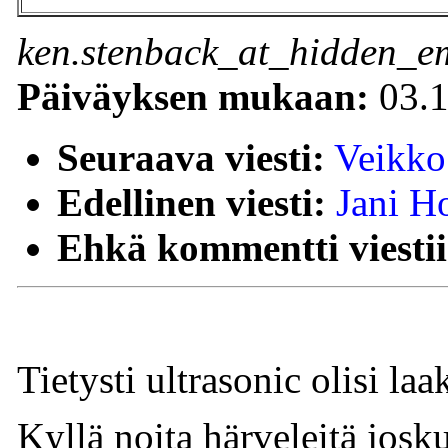
ken.stenback_at_hidden_em
Päiväyksen mukaan:
03.1
Seuraava viesti:
Veikko
Edellinen viesti:
Jani H
Ehkä kommentti viestii
Tietysti ultrasonic olisi la
Kyllä noita härveleitä josku