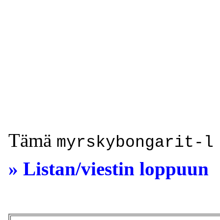
Tämä
myrskybongarit-l
» Listan/viestin loppuun