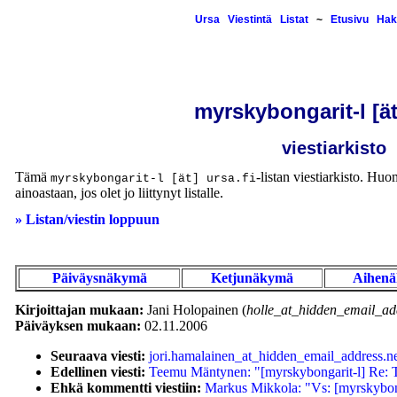
Ursa
Viestintä
Listat
~
Etusivu
Hak
myrskybongarit-l [ät
viestiarkisto
Tämä
-listan viestiarkisto. Huom
myrskybongarit-l [ät] ursa.fi
ainoastaan, jos olet jo liittynyt listalle.
» Listan/viestin loppuun
Päiväysnäkymä
Ketjunäkymä
Aihen
Kirjoittajan mukaan:
Jani Holopainen (
holle_at_hidden_email_add
Päiväyksen mukaan:
02.11.2006
Seuraava viesti:
jori.hamalainen_at_hidden_email_address.net
Edellinen viesti:
Teemu Mäntynen: "[myrskybongarit-l] Re: T
Ehkä kommentti viestiin:
Markus Mikkola: "Vs: [myrskybonga