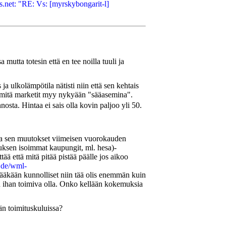
.net: "RE: Vs: [myrskybongarit-l]
mutta totesin että en tee noilla tuuli ja
ja ulkolämpötila nätisti niin että sen kehtais
in mitä marketit myy nykyään "sääasemina".
osta. Hintaa ei sais olla kovin paljoo yli 50.
 ja sen muutokset viimeisen vuorokauden
luksen isoimmat kaupungit, ml. hesa)-
ää että mitä pitää pistää päälle jos aikoo
.de/wml-
ääkään kunnolliset niin tää olis enemmän kuin
sen ihan toimiva olla. Onko kellään kokemuksia
ään toimituskuluissa?