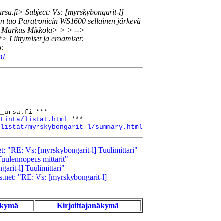
sa.fi> Subject: Vs: [myrskybongarit-l]
 tuo Paratronicin WS1600 sellainen järkevä
> > Markus Mikkola> > > -->
> Liittymiset ja eroamiset:
o:
ml
_ursa.fi ***

stinta/listat.html
 ***

/listat/myrskybongarit-l/summary.html
: "RE: Vs: [myrskybongarit-l] Tuulimittari"
uulennopeus mittarit"
rit-l] Tuulimittari"
.net: "RE: Vs: [myrskybongarit-l]
äkymä
Kirjoittajanäkymä