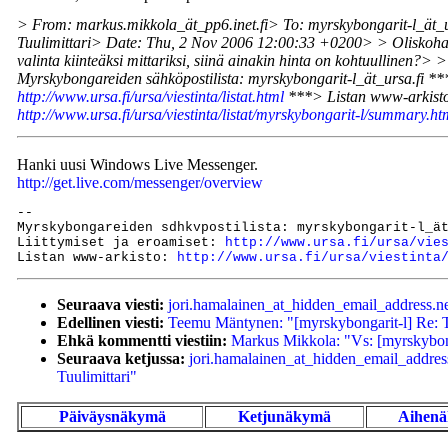
> From: markus.mikkola_ät_pp6.inet.fi> To: myrskybongarit-l_ät_ur
Tuulimittari> Date: Thu, 2 Nov 2006 12:00:33 +0200> > Oliskohan
valinta kiinteäksi mittariksi, siinä ainakin hinta on kohtuullinen?
Myrskybongareiden sähköpostilista: myrskybongarit-l_ät_ursa.fi ***
http://www.ursa.fi/ursa/viestinta/listat.html
***> Listan www-arkist
http://www.ursa.fi/ursa/viestinta/listat/myrskybongarit-l/summary.ht
Hanki uusi Windows Live Messenger.
http://get.live.com/messenger/overview
--

Myrskybongareiden sdhkvpostilista: myrskybongarit-l_ät
Liittymiset ja eroamiset: 
http://www.ursa.fi/ursa/vie
Listan www-arkisto: 
http://www.ursa.fi/ursa/viestinta
Seuraava viesti:
jori.hamalainen_at_hidden_email_address.net
Edellinen viesti:
Teemu Mäntynen: "[myrskybongarit-l] Re: T
Ehkä kommentti viestiin:
Markus Mikkola: "Vs: [myrskybonga
Seuraava ketjussa:
jori.hamalainen_at_hidden_email_address
Tuulimittari"
Päiväysnäkymä
Ketjunäkymä
Aihen