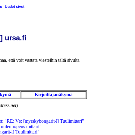
u
Uudet sivut
] ursa.fi
aa, että voit vastata viesteihin tältä sivulta
äkymä
Kirjoittajanäkymä
ress.net
)
: "RE: Vs: [myrskybongarit-l] Tuulimittari"
uulennopeus mittarit"
rit-l] Tuulimittari"