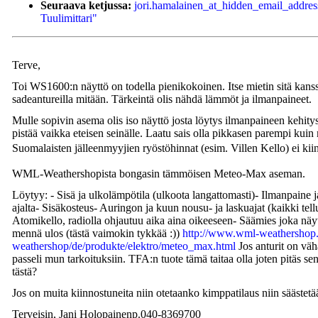
Seuraava ketjussa:
jori.hamalainen_at_hidden_email_address
Tuulimittari"
Terve,
Toi WS1600:n näyttö on todella pienikokoinen. Itse mietin sitä kanssa 
sadeantureilla mitään. Tärkeintä olis nähdä lämmöt ja ilmanpaineet.
Mulle sopivin asema olis iso näyttö josta löytys ilmanpaineen kehitys 
pistää vaikka eteisen seinälle. Laatu sais olla pikkasen parempi ku
Suomalaisten jälleenmyyjien ryöstöhinnat (esim. Villen Kello) ei kiinn
WML-Weathershopista bongasin tämmöisen Meteo-Max aseman.
Löytyy: - Sisä ja ulkolämpötila (ulkoota langattomasti)- Ilmanpaine
ajalta- Sisäkosteus- Auringon ja kuun nousu- ja laskuajat (kaikki tel
Atomikello, radiolla ohjautuu aika aina oikeeseen- Säämies joka näytt
mennä ulos (tästä vaimokin tykkää :))
http://www.wml-weathershop
weathershop/de/produkte/elektro/meteo_max.html
Jos anturit on väh
passeli mun tarkoituksiin. TFA:n tuote tämä taitaa olla joten pitäs 
tästä?
Jos on muita kiinnostuneita niin otetaanko kimppatilaus niin säästet
Terveisin, Jani Holopainenp.040-8369700