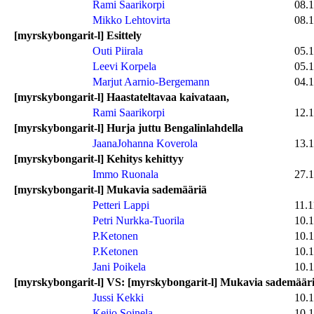
Rami Saarikorpi
08.
Mikko Lehtovirta
08.
[myrskybongarit-l] Esittely
Outi Piirala
05.
Leevi Korpela
05.
Marjut Aarnio-Bergemann
04.
[myrskybongarit-l] Haastateltavaa kaivataan,
Rami Saarikorpi
12.
[myrskybongarit-l] Hurja juttu Bengalinlahdella
JaanaJohanna Koverola
13.
[myrskybongarit-l] Kehitys kehittyy
Immo Ruonala
27.
[myrskybongarit-l] Mukavia sademääriä
Petteri Lappi
11.1
Petri Nurkka-Tuorila
10.
P.Ketonen
10.
P.Ketonen
10.
Jani Poikela
10.
[myrskybongarit-l] VS: [myrskybongarit-l] Mukavia sademäär
Jussi Kekki
10.
Keijo Soinela
10.