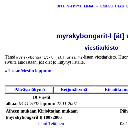
Ursa
Viestintä
Listat
~
Etusivu
Haku
U
myrskybongarit-l [ät] u
viestiarkisto
Tämä
-listan viestiarkisto. Huom
myrskybongarit-l [ät] ursa.fi
sivulta ainoastaan, jos olet jo liittynyt listalle.
» Listan/viestin loppuun
Päiväysnäkymä
Ketjunäkymä
Kirjoittaja
19 Viestit
alkaa:
04.11.2007
loppuu:
27.11.2007
Aiheen mukaan
Kirjoittajan mukaan
Päi
[myrskybongarit-l] 10072006
Jenni Teittinen
08.