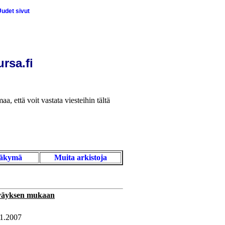
udet sivut
rsa.fi
aa, että voit vastata viesteihin tältä
näkymä
Muita arkistoja
väyksen mukaan
11.2007