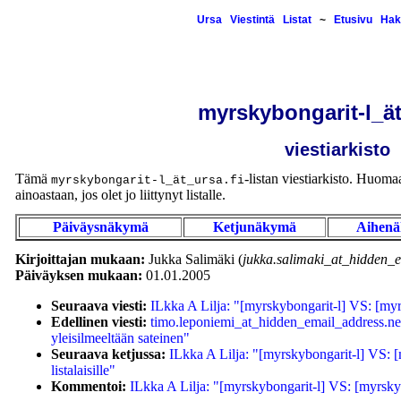
Ursa
Viestintä
Listat
~
Etusivu
Hak
myrskybongarit-l_ät
viestiarkisto
Tämä
-listan viestiarkisto. Huomaa,
myrskybongarit-l_ät_ursa.fi
ainoastaan, jos olet jo liittynyt listalle.
Päiväysnäkymä
Ketjunäkymä
Aihen
Kirjoittajan mukaan:
Jukka Salimäki (
jukka.salimaki_at_hidden_e
Päiväyksen mukaan:
01.01.2005
Seuraava viesti:
ILkka A Lilja: "[myrskybongarit-l] VS: [myrsk
Edellinen viesti:
timo.leponiemi_at_hidden_email_address.ne
yleisilmeeltään sateinen"
Seuraava ketjussa:
ILkka A Lilja: "[myrskybongarit-l] VS: [
listalaisille"
Kommentoi:
ILkka A Lilja: "[myrskybongarit-l] VS: [myrskybo