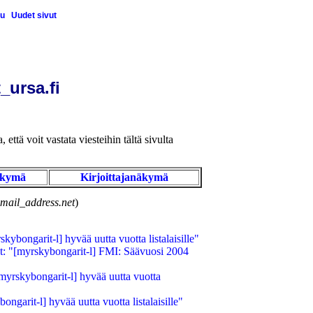
u
Uudet sivut
_ursa.fi
 että voit vastata viesteihin tältä sivulta
äkymä
Kirjoittajanäkymä
mail_address.net
)
ybongarit-l] hyvää uutta vuotta listalaisille"
t: "[myrskybongarit-l] FMI: Säävuosi 2004
myrskybongarit-l] hyvää uutta vuotta
ngarit-l] hyvää uutta vuotta listalaisille"