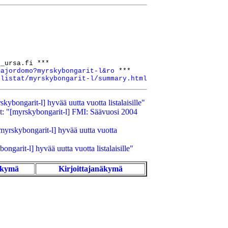
_ursa.fi ***

majordomo?myrskybongarit-l&ro
 ***

/listat/myrskybongarit-l/summary.html
ybongarit-l] hyvää uutta vuotta listalaisille"
t: "[myrskybongarit-l] FMI: Säävuosi 2004
myrskybongarit-l] hyvää uutta vuotta
ngarit-l] hyvää uutta vuotta listalaisille"
äkymä
Kirjoittajanäkymä