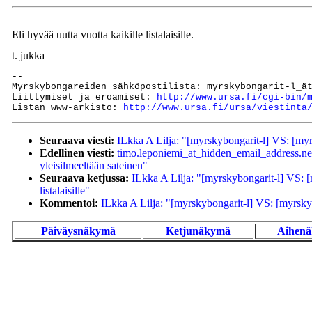
Eli hyvää uutta vuotta kaikille listalaisille.
t. jukka
--

Myrskybongareiden sähköpostilista: myrskybongarit-l_ät
Liittymiset ja eroamiset: 
http://www.ursa.fi/cgi-bin/
Listan www-arkisto: 
http://www.ursa.fi/ursa/viestinta
Seuraava viesti:
ILkka A Lilja: "[myrskybongarit-l] VS: [myrsk
Edellinen viesti:
timo.leponiemi_at_hidden_email_address.ne
yleisilmeeltään sateinen"
Seuraava ketjussa:
ILkka A Lilja: "[myrskybongarit-l] VS: [
listalaisille"
Kommentoi:
ILkka A Lilja: "[myrskybongarit-l] VS: [myrskybo
Päiväysnäkymä
Ketjunäkymä
Aihen