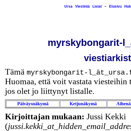
Ursa
Viestintä
Listat
~
Etusivu
Hak
myrskybongarit-l_
viestiarkis
Tämä
myrskybongarit-l_ät_ursa.
Huomaa, että voit vastata viesteihin t
jos olet jo liittynyt listalle.
Päiväysnäkymä
Ketjunäkymä
Aihen
Kirjoittajan mukaan:
Jussi Kekki
(
jussi.kekki_at_hidden_email_addres