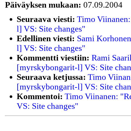
Päiväyksen mukaan:
07.09.2004
Seuraava viesti:
Timo Viinanen:
l] VS: Site changes"
Edellinen viesti:
Sami Korhonen:
l] VS: Site changes"
Kommentti viestiin:
Rami Saarik
[myrskybongarit-l] VS: Site cha
Seuraava ketjussa:
Timo Viinan
[myrskybongarit-l] VS: Site cha
Kommentoi:
Timo Viinanen: "Re
VS: Site changes"