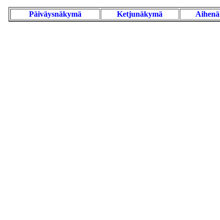
Päiväysnäkymä
Ketjunäkymä
Aihen