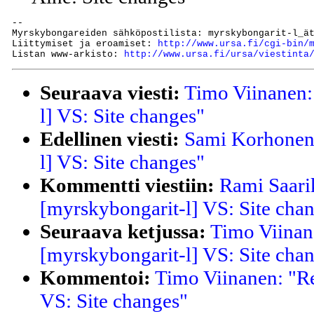
--

Myrskybongareiden sähköpostilista: myrskybongarit-l_ät
Liittymiset ja eroamiset: 
http://www.ursa.fi/cgi-bin/
Listan www-arkisto: 
http://www.ursa.fi/ursa/viestinta
Seuraava viesti:
Timo Viinanen:
l] VS: Site changes"
Edellinen viesti:
Sami Korhonen:
l] VS: Site changes"
Kommentti viestiin:
Rami Saarik
[myrskybongarit-l] VS: Site cha
Seuraava ketjussa:
Timo Viinan
[myrskybongarit-l] VS: Site cha
Kommentoi:
Timo Viinanen: "Re
VS: Site changes"