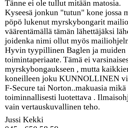
Tänne ei ole tullut mitään matosia.
Kyseesä jonkun "tutun" kone jossa m
pöpö lukenut myrskybongarit mailios
väärentämällä tämän lähettäjäksi lähe
joidenka nimi ollut myös mailiohjelm
Hyvin tyypillinen Baglen ja muiden
toimintaperiaate. Tämä ei varsinaisest
myrskybongaukseen , mutta kaikkien
koneilleen joku KUNNOLLINEN vir
F-Secure tai Norton..makuasia mikä
toiminnallisesti luotettava . Ilmaiso
vain vertauskuvallinen teho.
Jussi Kekki