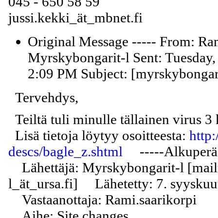
045 - 650 58 59
jussi.kekki_ät_mbnet.fi
Original Message ----- From: Ra
Myrskybongarit-l Sent: Tuesday,
2:09 PM Subject: [myrskybongari
Tervehdys,
Teiltä tuli minulle tällainen virus 
Lisä tietoja löytyy osoitteesta:
http
descs/bagle_z.shtml
-----Alkuperäin
Lähettäjä: Myrskybongarit-l [mail
l_ät_ursa.fi] Lähetetty: 7. syysku
Vastaanottaja: Rami.saarikorpi
Aihe: Site changes