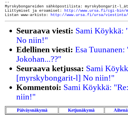
--

Myrskybongareiden sähköpostilista: myrskybongarit-l_ät
Liittymiset ja eroamiset: 
http://www.ursa.fi/cgi-bin/
Listan www-arkisto: 
http://www.ursa.fi/ursa/viestinta
Seuraava viesti:
Sami Köykkä: "
No niin!"
Edellinen viesti:
Esa Tuunanen: 
Jokohan...??"
Seuraava ketjussa:
Sami Köykk
[myrskybongarit-l] No niin!"
Kommentoi:
Sami Köykkä: "Re:
niin!"
Päiväysnäkymä
Ketjunäkymä
Aihen