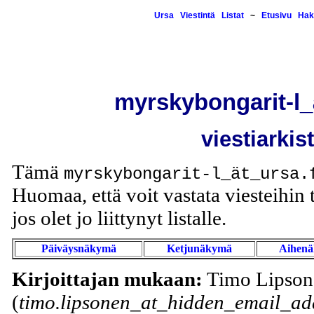
Ursa
Viestintä
Listat
~
Etusivu
Hak
myrskybongarit-l_
viestiarkis
Tämä
myrskybongarit-l_ät_ursa.
Huomaa, että voit vastata viesteihin t
jos olet jo liittynyt listalle.
Päiväysnäkymä
Ketjunäkymä
Aihen
Kirjoittajan mukaan:
Timo Lipson
(
timo.lipsonen_at_hidden_email_add