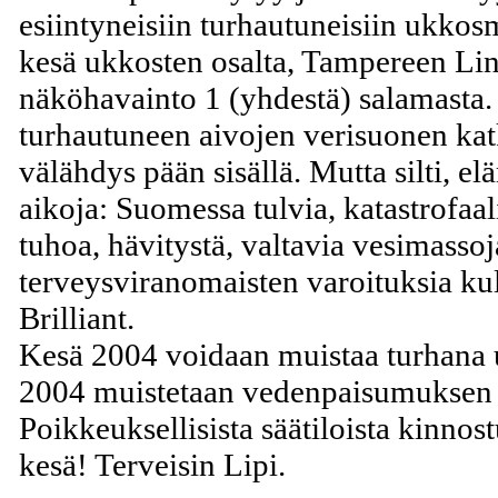
esiintyneisiin turhautuneisiin ukkos
kesä ukkosten osalta, Tampereen Li
näköhavainto 1 (yhdestä) salamasta. 
turhautuneen aivojen verisuonen kat
välähdys pään sisällä. Mutta silti, el
aikoja: Suomessa tulvia, katastrofaa
tuhoa, hävitystä, valtavia vesimassoj
terveysviranomaisten varoituksia kul
Brilliant.
Kesä 2004 voidaan muistaa turhana 
2004 muistetaan vedenpaisumuksen ai
Poikkeuksellisista säätiloista kinno
kesä! Terveisin Lipi.