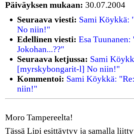
Päiväyksen mukaan:
30.07.2004
Seuraava viesti:
Sami Köykkä: "
No niin!"
Edellinen viesti:
Esa Tuunanen: 
Jokohan...??"
Seuraava ketjussa:
Sami Köykk
[myrskybongarit-l] No niin!"
Kommentoi:
Sami Köykkä: "Re:
niin!"
Moro Tampereelta!
Tässä Lipi esittäytyy ja samalla liittyy