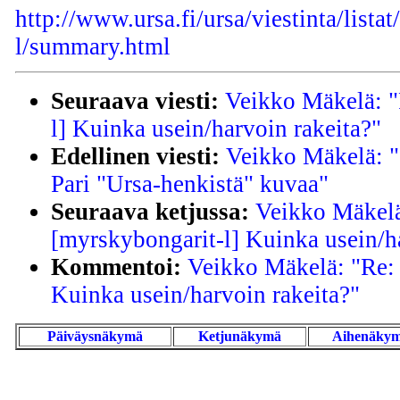
http://www.ursa.fi/ursa/viestinta/lista
l/summary.html
Seuraava viesti:
Veikko Mäkelä: "
l] Kuinka usein/harvoin rakeita?"
Edellinen viesti:
Veikko Mäkelä: "
Pari "Ursa-henkistä" kuvaa"
Seuraava ketjussa:
Veikko Mäkelä
[myrskybongarit-l] Kuinka usein/h
Kommentoi:
Veikko Mäkelä: "Re: 
Kuinka usein/harvoin rakeita?"
Päiväysnäkymä
Ketjunäkymä
Aihenäky