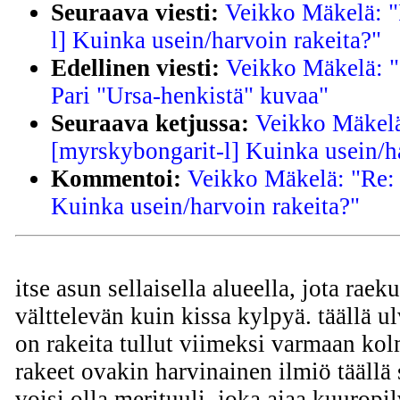
Seuraava viesti:
Veikko Mäkelä: "
l] Kuinka usein/harvoin rakeita?"
Edellinen viesti:
Veikko Mäkelä: "
Pari "Ursa-henkistä" kuvaa"
Seuraava ketjussa:
Veikko Mäkelä
[myrskybongarit-l] Kuinka usein/h
Kommentoi:
Veikko Mäkelä: "Re: 
Kuinka usein/harvoin rakeita?"
itse asun sellaisella alueella, jota raek
välttelevän kuin kissa kylpyä. täällä ul
on rakeita tullut viimeksi varmaan kol
rakeet ovakin harvinainen ilmiö täällä 
voisi olla merituuli, joka ajaa kuuropi