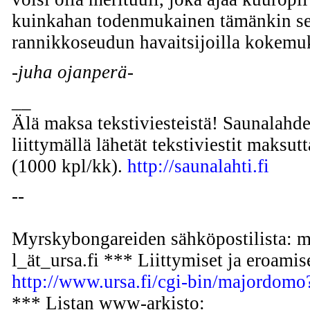
kuinkahan todenmukainen tämänkin se
rannikkoseudun havaitsijoilla kokem
-juha ojanperä-
__
Älä maksa tekstiviesteistä! Saunalah
liittymällä lähetät tekstiviestit maksutt
(1000 kpl/kk).
http://saunalahti.fi
--
Myrskybongareiden sähköpostilista: m
l_ät_ursa.fi *** Liittymiset ja eroamis
http://www.ursa.fi/cgi-bin/majordom
*** Listan www-arkisto: