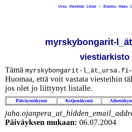
Ursa
Viestintä
Listat
~
Etusivu
Haku
U
myrskybongarit-l_ät
viestiarkisto
Tämä
-
myrskybongarit-l_ät_ursa.fi
Huomaa, että voit vastata viesteihin täl
jos olet jo liittynyt listalle.
Päiväysnäkymä
Ketjunäkymä
Aihenäky
juha.ojanpera_at_hidden_email_addre
Päiväyksen mukaan:
06.07.2004