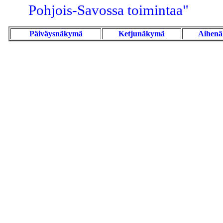
Pohjois-Savossa toimintaa"
Päiväysnäkymä
Ketjunäkymä
Aihen