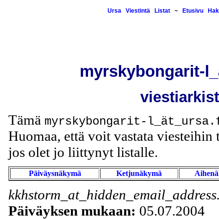
Ursa
Viestintä
Listat
~
Etusivu
Hak
myrskybongarit-l_
viestiarkis
Tämä
myrskybongarit-l_ät_ursa.
Huomaa, että voit vastata viesteihin t
jos olet jo liittynyt listalle.
Päiväysnäkymä
Ketjunäkymä
Aihen
kkhstorm_at_hidden_email_address.
Päiväyksen mukaan:
05.07.2004