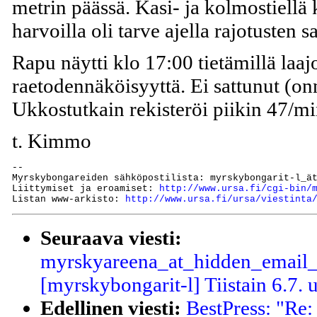
metrin päässä. Kasi- ja kolmostiellä 
harvoilla oli tarve ajella rajotusten s
Rapu näytti klo 17:00 tietämillä laaj
raetodennäköisyyttä. Ei sattunut (onne
Ukkostutkain rekisteröi piikin 47/mi
t. Kimmo
--

Myrskybongareiden sähköpostilista: myrskybongarit-l_ät
Liittymiset ja eroamiset: 
http://www.ursa.fi/cgi-bin/
Listan www-arkisto: 
http://www.ursa.fi/ursa/viestinta
Seuraava viesti:
myrskyareena_at_hidden_email_a
[myrskybongarit-l] Tiistain 6.7. 
Edellinen viesti:
BestPress: "Re: