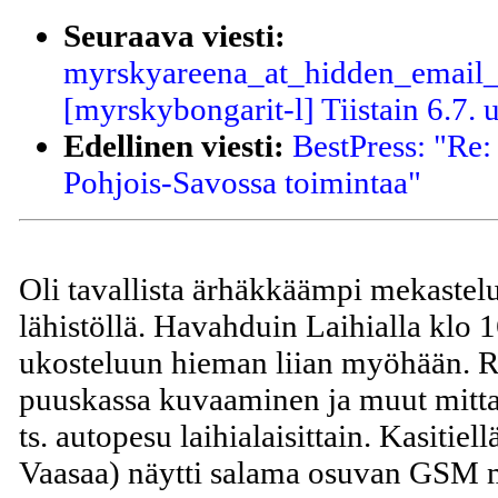
Seuraava viesti:
myrskyareena_at_hidden_email_a
[myrskybongarit-l] Tiistain 6.7. 
Edellinen viesti:
BestPress: "Re:
Pohjois-Savossa toimintaa"
Oli tavallista ärhäkkäämpi mekastelu
lähistöllä. Havahduin Laihialla klo 1
ukosteluun hieman liian myöhään. Ra
puuskassa kuvaaminen ja muut mittau
ts. autopesu laihialaisittain. Kasitie
Vaasaa) näytti salama osuvan GSM m