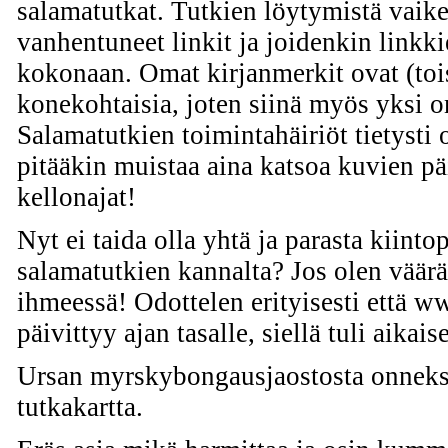
salamatutkat. Tutkien löytymistä vaik
vanhentuneet linkit ja joidenkin link
kokonaan. Omat kirjanmerkit ovat (tois
konekohtaisia, joten siinä myös yksi 
Salamatutkien toimintahäiriöt tietysti 
pitääkin muistaa aina katsoa kuvien pä
kellonajat!
Nyt ei taida olla yhtä ja parasta kiintopi
salamatutkien kannalta? Jos olen väärä
ihmeessä! Odottelen erityisesti että
päivittyy ajan tasalle, siellä tuli aikai
Ursan myrskybongausjaostosta onneks
tutkakartta.