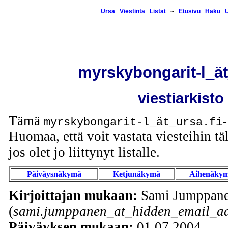
Ursa
Viestintä
Listat
~
Etusivu
Haku
U
myrskybongarit-l_ät
viestiarkisto
Tämä
-
myrskybongarit-l_ät_ursa.fi
Huomaa, että voit vastata viesteihin täl
jos olet jo liittynyt listalle.
Päiväysnäkymä
Ketjunäkymä
Aihenäky
Kirjoittajan mukaan:
Sami Jumppan
(
sami.jumppanen_at_hidden_email_ad
Päiväyksen mukaan:
01.07.2004