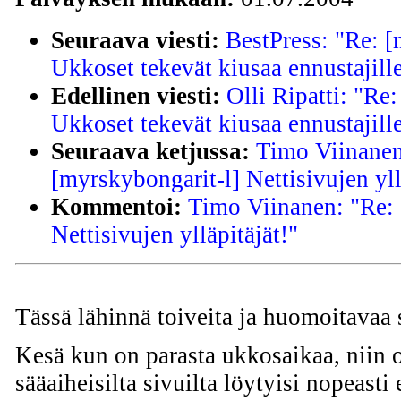
Seuraava viesti:
BestPress: "Re: [
Ukkoset tekevät kiusaa ennustajill
Edellinen viesti:
Olli Ripatti: "Re
Ukkoset tekevät kiusaa ennustajill
Seuraava ketjussa:
Timo Viinanen
[myrskybongarit-l] Nettisivujen yll
Kommentoi:
Timo Viinanen: "Re: 
Nettisivujen ylläpitäjät!"
Tässä lähinnä toiveita ja huomoitavaa s
Kesä kun on parasta ukkosaikaa, niin o
sääaiheisilta sivuilta löytyisi nopeasti