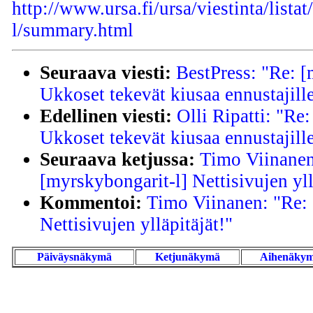
http://www.ursa.fi/ursa/viestinta/lista
l/summary.html
Seuraava viesti:
BestPress: "Re: [
Ukkoset tekevät kiusaa ennustajill
Edellinen viesti:
Olli Ripatti: "Re
Ukkoset tekevät kiusaa ennustajill
Seuraava ketjussa:
Timo Viinanen
[myrskybongarit-l] Nettisivujen yll
Kommentoi:
Timo Viinanen: "Re: 
Nettisivujen ylläpitäjät!"
Päiväysnäkymä
Ketjunäkymä
Aihenäky