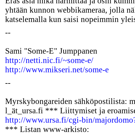
Eräs asia mikä harmittaa ja osin kummas
yhtään kunnon webbikameraa, jolla näki
katselemalla kun saisi nopeimmin yleis
--
Sami "Some-E" Jumppanen
http://netti.nic.fi/~some-e/
http://www.mikseri.net/some-e
--
Myrskybongareiden sähköpostilista: m
l_ät_ursa.fi *** Liittymiset ja eroamis
http://www.ursa.fi/cgi-bin/majordom
*** Listan www-arkisto: