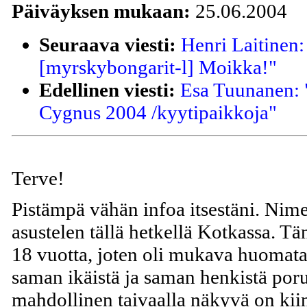
Päiväyksen mukaan:
25.06.2004
Seuraava viesti:
Henri Laitinen
[myrskybongarit-l] Moikka!"
Edellinen viesti:
Esa Tuunanen: 
Cygnus 2004 /kyytipaikkoja"
Terve!
Pistämpä vähän infoa itsestäni. Nime
asustelen tällä hetkellä Kotkassa. T
18 vuotta, joten oli mukava huomata,
saman ikäistä ja saman henkistä por
mahdollinen taivaalla näkyvä on kiin