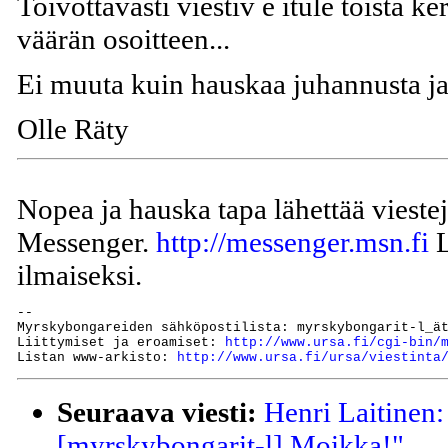
Toivottavasti viestiv e itule toista ker
väärän osoitteen...
Ei muuta kuin hauskaa juhannusta ja
Olle Räty
Nopea ja hauska tapa lähettää vieste
Messenger.
http://messenger.msn.fi
L
ilmaiseksi.
--

Myrskybongareiden sähköpostilista: myrskybongarit-l_ät
Liittymiset ja eroamiset: 
http://www.ursa.fi/cgi-bin/
Listan www-arkisto: 
http://www.ursa.fi/ursa/viestinta
Seuraava viesti:
Henri Laitinen
[myrskybongarit-l] Moikka!"