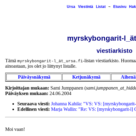
Ursa
Viestintä
Listat
~
Etusivu
Hak
myrskybongarit-l_ät
viestiarkisto
Tämä
-listan viestiarkisto. Huomaa,
myrskybongarit-l_ät_ursa.fi
ainoastaan, jos olet jo liittynyt listalle.
Päiväysnäkymä
Ketjunäkymä
Aihen
Kirjoittajan mukaan:
Sami Jumppanen (
sami.jumppanen_at_hidde
Päiväyksen mukaan:
24.06.2004
Seuraava viesti:
Johanna Kahila: "VS: VS: [myrskybongarit
Edellinen viesti:
Marja Wallin: "Re: VS: [myrskybongarit-l]
Moi vaan!