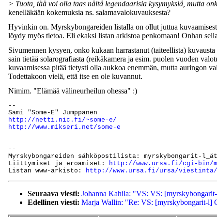
> Tuota, tää voi olla taas näitä legendaarisia kysymyksiä, mutta o
kenelläkään kokemuksia ns. salamavalokuvauksesta?
Hyvinkin on. Myrskybongareiden listalla on ollut juttua kuvaamisesta
löydy myös tietoa. Eli ekaksi listan arkistoa penkomaan! Onhan sellai
Sivumennen kysyen, onko kukaan harrastanut (taiteellista) kuvausta 
sain tietää solarografiasta (reikäkamera ja esim. puolen vuoden valotu
kuvaamisessa pitää tietysti olla aukkoa enemmän, mutta auringon valai
Todettakoon vielä, että itse en ole kuvannut.
Nimim. "Elämää välineurheilun ohessa" :)
-- 

http://netti.nic.fi/~some-e/
http://www.mikseri.net/some-e
--

Myrskybongareiden sähköpostilista: myrskybongarit-l_ät
Liittymiset ja eroamiset: 
http://www.ursa.fi/cgi-bin/
Listan www-arkisto: 
http://www.ursa.fi/ursa/viestinta
Seuraava viesti:
Johanna Kahila: "VS: VS: [myrskybongarit
Edellinen viesti:
Marja Wallin: "Re: VS: [myrskybongarit-l]