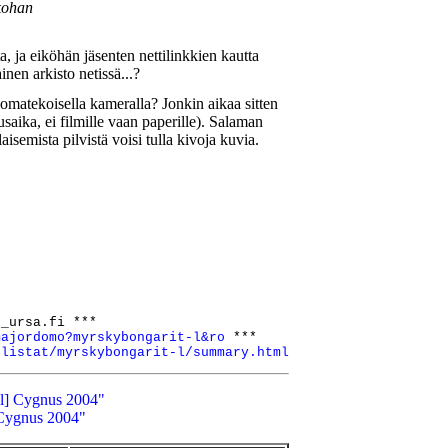
nkohan
, ja eiköhän jäsenten nettilinkkien kautta
nen arkisto netissä...?
omatekoisella kameralla? Jonkin aikaa sitten
saika, ei filmille vaan paperille). Salaman
semista pilvistä voisi tulla kivoja kuvia.
_ursa.fi ***

majordomo?myrskybongarit-l&ro
 ***

/listat/myrskybongarit-l/summary.html
-l] Cygnus 2004"
 Cygnus 2004"