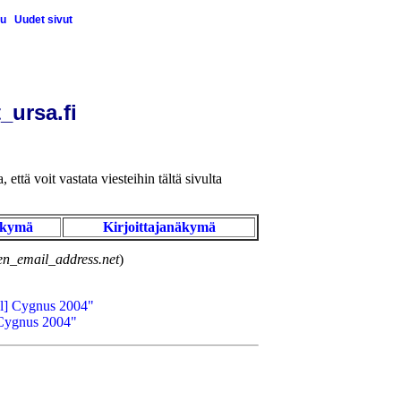
u
Uudet sivut
_ursa.fi
 että voit vastata viesteihin tältä sivulta
äkymä
Kirjoittajanäkymä
n_email_address.net
)
-l] Cygnus 2004"
 Cygnus 2004"