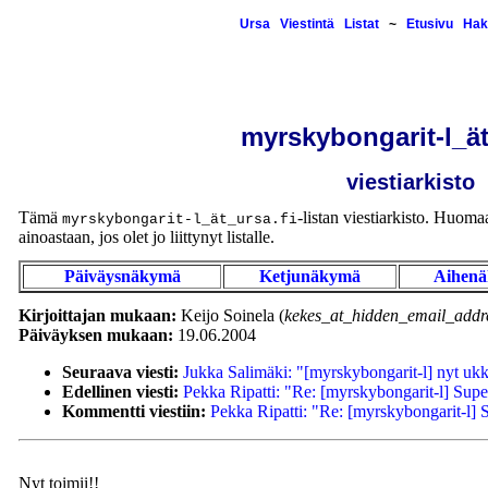
Ursa
Viestintä
Listat
~
Etusivu
Hak
myrskybongarit-l_ät
viestiarkisto
Tämä
-listan viestiarkisto. Huomaa,
myrskybongarit-l_ät_ursa.fi
ainoastaan, jos olet jo liittynyt listalle.
Päiväysnäkymä
Ketjunäkymä
Aihen
Kirjoittajan mukaan:
Keijo Soinela (
kekes_at_hidden_email_addre
Päiväyksen mukaan:
19.06.2004
Seuraava viesti:
Jukka Salimäki: "[myrskybongarit-l] nyt ukko
Edellinen viesti:
Pekka Ripatti: "Re: [myrskybongarit-l] Supe
Kommentti viestiin:
Pekka Ripatti: "Re: [myrskybongarit-l] 
Nyt toimii!!