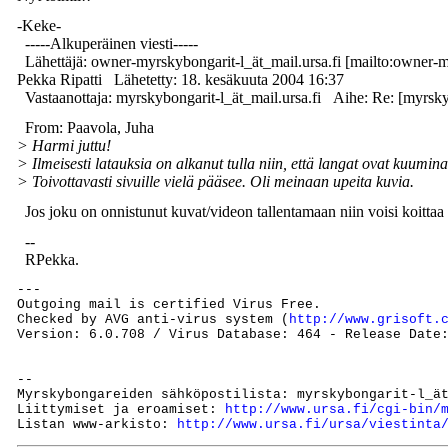
-Keke-
-----Alkuperäinen viesti-----
Lähettäjä: owner-myrskybongarit-l_ät_mail.ursa.fi [mailto:owner-my
Pekka Ripatti Lähetetty: 18. kesäkuuta 2004 16:37
Vastaanottaja: myrskybongarit-l_ät_mail.ursa.fi Aihe: Re: [myrsky
From: Paavola, Juha
> Harmi juttu!
> Ilmeisesti latauksia on alkanut tulla niin, että langat ovat kuumina
> Toivottavasti sivuille vielä pääsee. Oli meinaan upeita kuvia.
Jos joku on onnistunut kuvat/videon tallentamaan niin voisi koittaa l
--
RPekka.
---

Outgoing mail is certified Virus Free.

Checked by AVG anti-virus system (
http://www.grisoft.
Version: 6.0.708 / Virus Database: 464 - Release Date:
--

Myrskybongareiden sähköpostilista: myrskybongarit-l_ät
Liittymiset ja eroamiset: 
http://www.ursa.fi/cgi-bin/
Listan www-arkisto: 
http://www.ursa.fi/ursa/viestinta