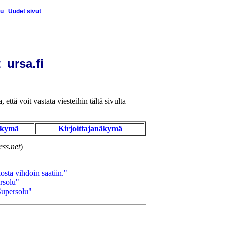
u
Uudet sivut
_ursa.fi
 että voit vastata viesteihin tältä sivulta
äkymä
Kirjoittajanäkymä
ss.net
)
sta vihdoin saatiin."
rsolu"
Supersolu"