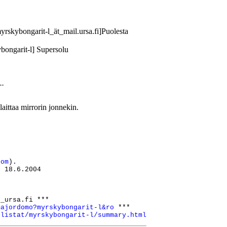
rskybongarit-l_ät_mail.ursa.fi]Puolesta
bongarit-l] Supersolu
..
aittaa mirrorin jonnekin.
com
).

 18.6.2004

_ursa.fi ***

majordomo?myrskybongarit-l&ro
 ***

/listat/myrskybongarit-l/summary.html