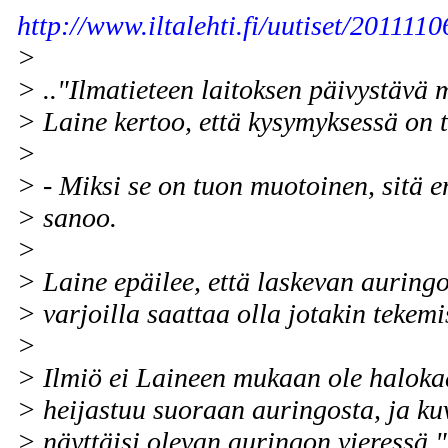
http://www.iltalehti.fi/uutiset/20111
>
> .."Ilmatieteen laitoksen päivystävä
> Laine kertoo, että kysymyksessä on t
>
> - Miksi se on tuon muotoinen, sitä 
> sanoo.
>
> Laine epäilee, että laskevan auringo
> varjoilla saattaa olla jotakin tekem
>
> Ilmiö ei Laineen mukaan ole halokaa
> heijastuu suoraan auringosta, ja k
> näyttäisi olevan auringon vieressä.".