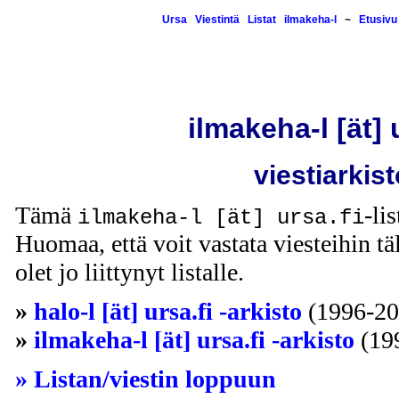
Ursa
Viestintä
Listat
ilmakeha-l
~
Etusivu
ilmakeha-l [ät] 
viestiarkist
Tämä
-li
ilmakeha-l [ät] ursa.fi
Huomaa, että voit vastata viesteihin täl
olet jo liittynyt listalle.
»
halo-l [ät] ursa.fi -arkisto
(1996-20
»
ilmakeha-l [ät] ursa.fi -arkisto
(19
» Listan/viestin loppuun