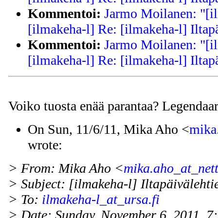
Kommentoi:
Jarmo Moilanen: "[i
[ilmakeha-l] Re: [ilmakeha-l] Iltap
Kommentoi:
Jarmo Moilanen: "[i
[ilmakeha-l] Re: [ilmakeha-l] Iltap
Voiko tuosta enää parantaa? Legendaar
On Sun, 11/6/11, Mika Aho <
mika.
wrote:
> From: Mika Aho <
mika.aho_at_netti
> Subject: [ilmakeha-l] Iltapäivälehtie
> To:
ilmakeha-l_at_ursa.fi
> Date: Sunday, November 6, 2011, 