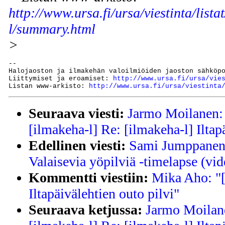
http://www.ursa.fi/ursa/viestinta/lista
l/summary.html
>
--

Halojaoston ja ilmakehän valoilmiöiden jaoston sähköp
Liittymiset ja eroamiset: 
http://www.ursa.fi/ursa/vie
Listan www-arkisto: 
http://www.ursa.fi/ursa/viestinta
Seuraava viesti:
Jarmo Moilanen: 
[ilmakeha-l] Re: [ilmakeha-l] Iltap
Edellinen viesti:
Sami Jumppanen:
Valaisevia yöpilviä -timelapse (vi
Kommentti viestiin:
Mika Aho: "[
Iltapäivälehtien outo pilvi"
Seuraava ketjussa:
Jarmo Moilane