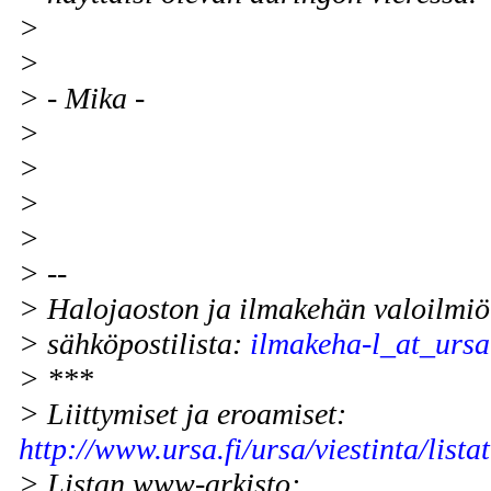
>
>
> - Mika -
>
>
>
>
> --
> Halojaoston ja ilmakehän valoilmiö
> sähköpostilista:
ilmakeha-l_at_ursa.
> ***
> Liittymiset ja eroamiset:
http://www.ursa.fi/ursa/viestinta/lista
> Listan www-arkisto: