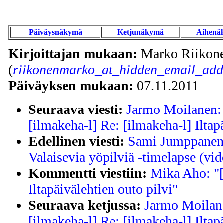
Päiväysnäkymä
Ketjunäkymä
Aihenä
Kirjoittajan mukaan:
Marko Riikon
(
riikonenmarko_at_hidden_email_addr
Päiväyksen mukaan:
07.11.2011
Seuraava viesti:
Jarmo Moilanen: 
[ilmakeha-l] Re: [ilmakeha-l] Iltap
Edellinen viesti:
Sami Jumppanen:
Valaisevia yöpilviä -timelapse (vi
Kommentti viestiin:
Mika Aho: "[
Iltapäivälehtien outo pilvi"
Seuraava ketjussa:
Jarmo Moilane
[ilmakeha-l] Re: [ilmakeha-l] Iltap