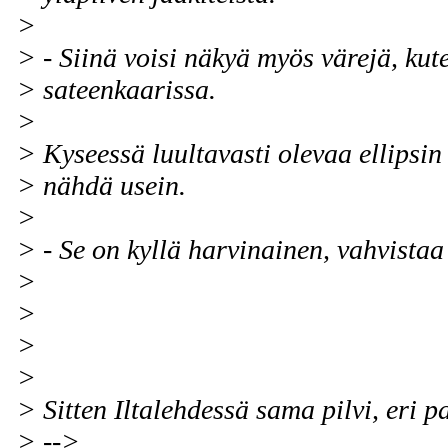
>
> - Siinä voisi näkyä myös värejä, kut
> sateenkaarissa.
>
> Kyseessä luultavasti olevaa ellipsin
> nähdä usein.
>
> - Se on kyllä harvinainen, vahvista
>
>
>
>
> Sitten Iltalehdessä sama pilvi, eri p
> -->