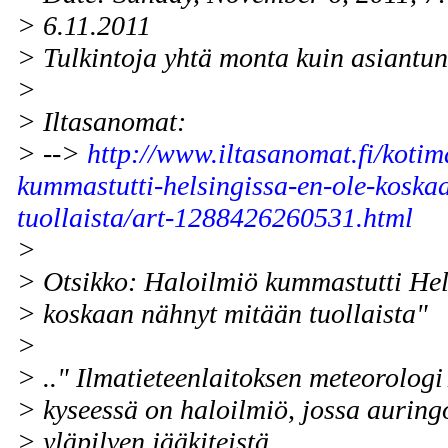
> 6.11.2011
> Tulkintoja yhtä monta kuin asiantunt
>
> Iltasanomat:
> -->
http://www.iltasanomat.fi/kotim
kummastutti-helsingissa-en-ole-koska
tuollaista/art-1288426260531.html
>
> Otsikko: Haloilmiö kummastutti Hel
> koskaan nähnyt mitään tuollaista"
>
> .." Ilmatieteenlaitoksen meteorolo
> kyseessä on haloilmiö, jossa auring
> yläpilven jääkiteistä.