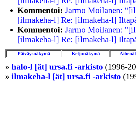
[ilmakeha-l] Re: [ilmakeha-l] Iltap
Kommentoi:
Jarmo Moilanen: "[i
[ilmakeha-l] Re: [ilmakeha-l] Iltap
Kommentoi:
Jarmo Moilanen: "[i
[ilmakeha-l] Re: [ilmakeha-l] Iltap
Päiväysnäkymä
Ketjunäkymä
Aihenä
»
halo-l [ät] ursa.fi -arkisto
(1996-20
»
ilmakeha-l [ät] ursa.fi -arkisto
(19