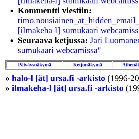
[ilmakeha-l] sumukaari webcamiss
Kommentti viestiin:
timo.nousiainen_at_hidden_email_
[ilmakeha-l] sumukaari webcamiss
Seuraava ketjussa:
Jari Luomanen
sumukaari webcamissa"
Päiväysnäkymä
Ketjunäkymä
Aihenä
»
halo-l [ät] ursa.fi -arkisto
(1996-20
»
ilmakeha-l [ät] ursa.fi -arkisto
(19