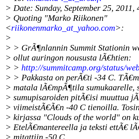
> Date: Sunday, September 25, 2011,
> Quoting "Marko Riikonen"
<
riikonenmarko_at_yahoo.com
>:
>
> > GrÃ¶nlannin Summit Stationin w
> ollut auringon noususta lÃ€htien:
> >
http://summitcamp.org/status/we
> > Pakkasta on perÃ€ti -34 C. TÃ€m
> matala lÃ€mpÃ¶tila sumukaarelle, si
> sumupisaroiden pitÃ€isi muuttua jÃ
> viimeistÃ€Ã€n -40 C tienoilla. Tosi
> kirjassa "Clouds of the world" on 
> EtelÃ€mantereella ja teksti ettÃ€ l
> mitattiin -50 C.