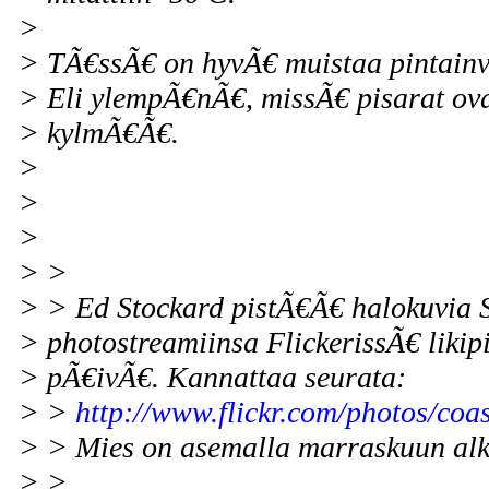
>
> TÃ€ssÃ€ on hyvÃ€ muistaa pintainv
> Eli ylempÃ€nÃ€, missÃ€ pisarat ovat,
> kylmÃ€Ã€.
>
>
>
> >
> > Ed Stockard pistÃ€Ã€ halokuvia S
> photostreamiinsa FlickerissÃ€ likip
> pÃ€ivÃ€. Kannattaa seurata:
> >
http://www.flickr.com/photos/coa
> > Mies on asemalla marraskuun alk
> >