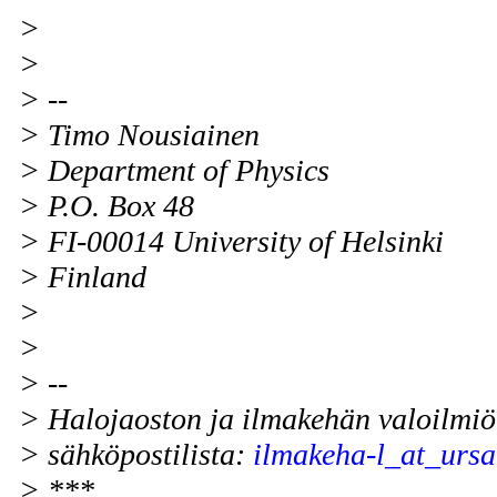
>
>
> --
> Timo Nousiainen
> Department of Physics
> P.O. Box 48
> FI-00014 University of Helsinki
> Finland
>
>
> --
> Halojaoston ja ilmakehän valoilmiö
> sähköpostilista:
ilmakeha-l_at_ursa.
> ***