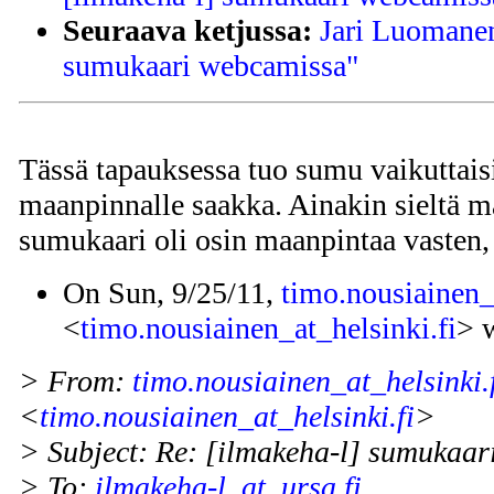
Seuraava ketjussa:
Jari Luomanen
sumukaari webcamissa"
Tässä tapauksessa tuo sumu vaikuttais
maanpinnalle saakka. Ainakin sieltä m
sumukaari oli osin maanpintaa vasten,
On Sun, 9/25/11,
timo.nousiainen_
<
timo.nousiainen_at_helsinki.fi
> 
> From:
timo.nousiainen_at_helsinki.
<
timo.nousiainen_at_helsinki.fi
>
> Subject: Re: [ilmakeha-l] sumukaa
> To:
ilmakeha-l_at_ursa.fi