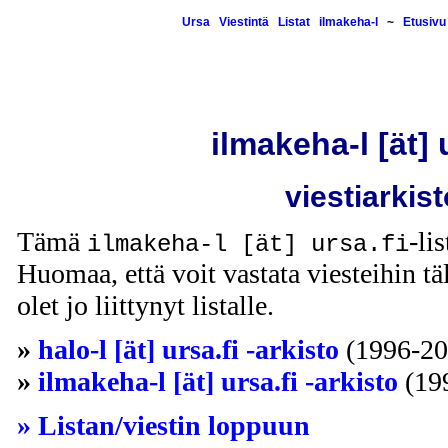
Ursa
Viestintä
Listat
ilmakeha-l
~
Etusivu
ilmakeha-l [ät] 
viestiarkist
Tämä
-li
ilmakeha-l [ät] ursa.fi
Huomaa, että voit vastata viesteihin täl
olet jo liittynyt listalle.
»
halo-l [ät] ursa.fi -arkisto
(1996-20
»
ilmakeha-l [ät] ursa.fi -arkisto
(19
» Listan/viestin loppuun