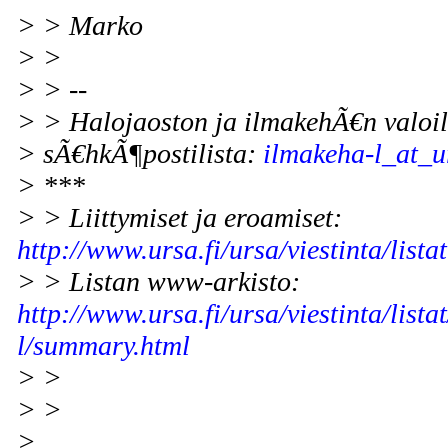
> > Marko
> >
> > --
> > Halojaoston ja ilmakehÃ€n valoi
> sÃ€hkÃ¶postilista:
ilmakeha-l_at_ur
> ***
> > Liittymiset ja eroamiset:
http://www.ursa.fi/ursa/viestinta/lista
> > Listan www-arkisto:
http://www.ursa.fi/ursa/viestinta/lista
l/summary.html
> >
> >
>