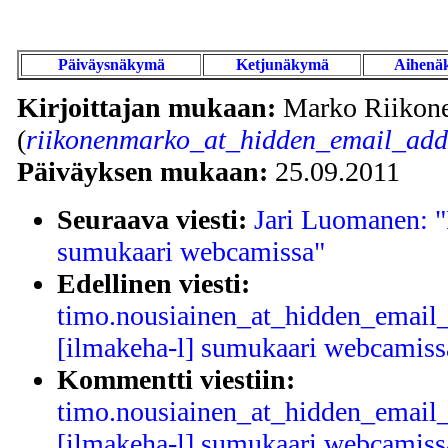
Päiväysnäkymä
Ketjunäkymä
Aihenä
Kirjoittajan mukaan:
Marko Riikon
(
riikonenmarko_at_hidden_email_addr
Päiväyksen mukaan:
25.09.2011
Seuraava viesti:
Jari Luomanen: "
sumukaari webcamissa"
Edellinen viesti:
timo.nousiainen_at_hidden_email_
[ilmakeha-l] sumukaari webcamiss
Kommentti viestiin:
timo.nousiainen_at_hidden_email_
[ilmakeha-l] sumukaari webcamiss