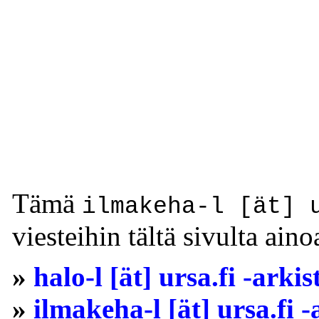
Tämä
ilmakeha-l [ät] 
viesteihin tältä sivulta ainoa
»
halo-l [ät] ursa.fi -arkis
»
ilmakeha-l [ät] ursa.fi -