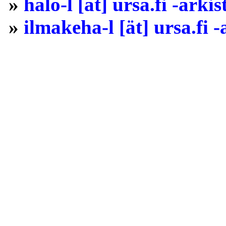
»
halo-l [ät] ursa.fi -arkis
»
ilmakeha-l [ät] ursa.fi -