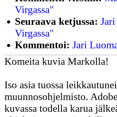
Virgassa"
Seuraava ketjussa:
Jar
Virgassa"
Kommentoi:
Jari Luoma
Komeita kuvia Markolla!
Iso asia tuossa leikkautun
muunnosohjelmisto. Adoben 
kuvassa todella karua jäl