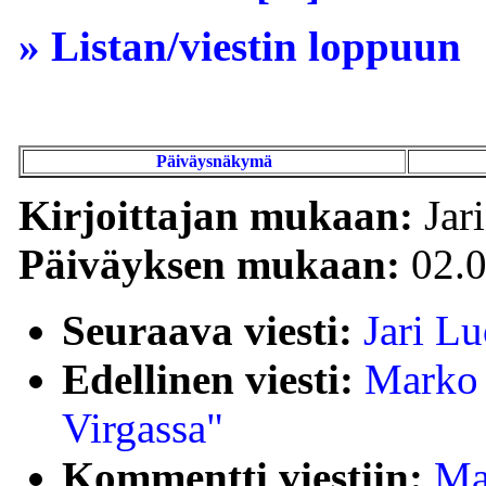
» Listan/viestin loppuun
Päiväysnäkymä
Kirjoittajan mukaan:
Jar
Päiväyksen mukaan:
02.0
Seuraava viesti:
Jari L
Edellinen viesti:
Marko 
Virgassa"
Kommentti viestiin:
Ma