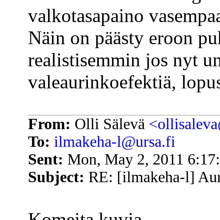
valkotasapaino vasempaan
Näin on päästy eroon pu
realistisemmin jos nyt un
valeaurinkoefektiä, lopus
From:
Olli Sälevä
<ollisalev
To:
ilmakeha-l@ursa.fi
Sent:
Mon, May 2, 2011 6:17
Subject:
RE: [ilmakeha-l] Aur
Komeita kuvia.