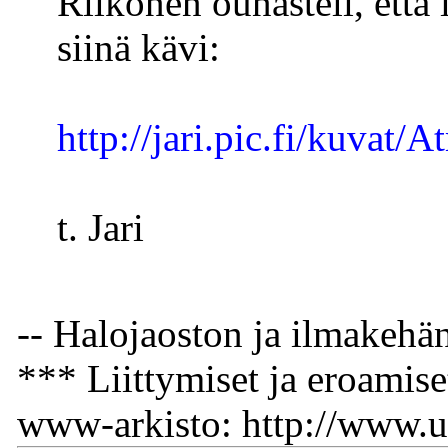
Riikonen ounasteli, että i
siinä kävi:
http://jari.pic.fi/kuv
t. Jari
-- Halojaoston ja ilmakehä
*** Liittymiset ja eroamiset
www-arkisto: http://www.ur