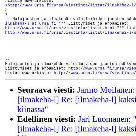
>Listan www-arkisto: 

>
http://www.ursa.fi/ursa/viestinta/listat/ilmakeha2-l
>

>

ilmakeha-l_at_ursa.fi
http://www.ursa.fi/ursa/viestinta/listat.html
http://www.ursa.fi/ursa/viestinta/listat/ilmakeha2-l/
--

Halojaoston ja ilmakehdn valoilmividen jaoston sdhkvp
Liittymiset ja eroamiset: 
http://www.ursa.fi/ursa/vie
Listan www-arkisto: 
http://www.ursa.fi/ursa/viestinta
Seuraava viesti:
Jarmo Moilanen: 
[ilmakeha-l] Re: [ilmakeha-l] kaks
kiinassa"
Edellinen viesti:
Jari Luomanen: "
[ilmakeha-l] Re: [ilmakeha-l] kaks