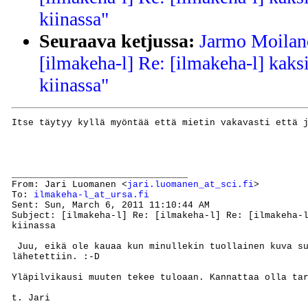
kiinassa"
Seuraava ketjussa:
Jarmo Moilane
[ilmakeha-l] Re: [ilmakeha-l] kaks
kiinassa"
Itse täytyy kyllä myöntää että mietin vakavasti että j
________________________________

From: Jari Luomanen <
jari.luomanen_at_sci.fi
>

To: 
ilmakeha-l_at_ursa.fi
Sent: Sun, March 6, 2011 11:10:44 AM

Subject: [ilmakeha-l] Re: [ilmakeha-l] Re: [ilmakeha-l
kiinassa

 Juu, eikä ole kauaa kun minullekin tuollainen kuva su
lähetettiin. :-D

Yläpilvikausi muuten tekee tuloaan. Kannattaa olla tar
t. Jari
