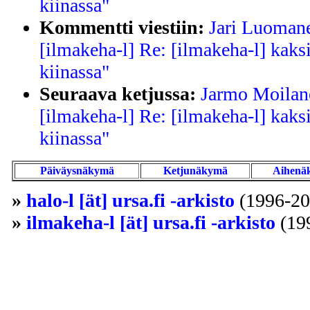
kiinassa"
Kommentti viestiin:
Jari Luomane
[ilmakeha-l] Re: [ilmakeha-l] kaks
kiinassa"
Seuraava ketjussa:
Jarmo Moilane
[ilmakeha-l] Re: [ilmakeha-l] kaks
kiinassa"
Päiväysnäkymä
Ketjunäkymä
Aihenä
»
halo-l [ät] ursa.fi -arkisto
(1996-20
»
ilmakeha-l [ät] ursa.fi -arkisto
(19