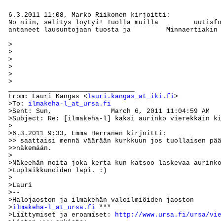
6.3.2011 11:08, Marko Riikonen kirjoitti: 

No niin, selitys löytyi! Tuolla muilla         uutisfo
antaneet lausuntojaan tuosta ja         Minnaertiakin 
>

>

>

>

>

>

________________________________

From: Lauri Kangas <
lauri.kangas_at_iki.fi
>

>To: 
ilmakeha-l_at_ursa.fi
>Sent: Sun,               March 6, 2011 11:04:59 AM

>Subject: Re: [ilmakeha-l] kaksi aurinko vierekkäin ki
>

>6.3.2011 9:33, Emma Herranen kirjoitti:

>> saattaisi mennä väärään kurkkuun jos tuollaisen pää
>>näkemään.

>

>Näkeehän noita joka kerta kun katsoo laskevaa aurinko
>tuplaikkunoiden läpi. :)

>

>Lauri

>--

>Halojaoston ja ilmakehän valoilmiöiden jaoston       
>
ilmakeha-l_at_ursa.fi
 ***

>Liittymiset ja eroamiset: 
http://www.ursa.fi/ursa/vi