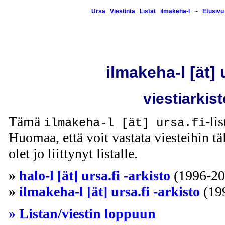
Ursa
Viestintä
Listat
ilmakeha-l
~
Etusivu
ilmakeha-l [ät] 
viestiarkist
Tämä
-li
ilmakeha-l [ät] ursa.fi
Huomaa, että voit vastata viesteihin täl
olet jo liittynyt listalle.
»
halo-l [ät] ursa.fi -arkisto
(1996-20
»
ilmakeha-l [ät] ursa.fi -arkisto
(19
» Listan/viestin loppuun