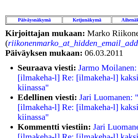
Päiväysnäkymä
Ketjunäkymä
Aihenä
Kirjoittajan mukaan:
Marko Riikon
(
riikonenmarko_at_hidden_email_addr
Päiväyksen mukaan:
06.03.2011
Seuraava viesti:
Jarmo Moilanen: 
[ilmakeha-l] Re: [ilmakeha-l] kaks
kiinassa"
Edellinen viesti:
Jari Luomanen: "
[ilmakeha-l] Re: [ilmakeha-l] kaks
kiinassa"
Kommentti viestiin:
Jari Luomane
[ilmakeha-l] Re: [ilmakeha-l] kaks