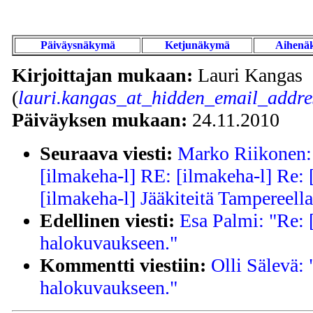
Päiväysnäkymä
Ketjunäkymä
Aihenä
Kirjoittajan mukaan:
Lauri Kangas
(
lauri.kangas_at_hidden_email_addre
Päiväyksen mukaan:
24.11.2010
Seuraava viesti:
Marko Riikonen: 
[ilmakeha-l] RE: [ilmakeha-l] Re: 
[ilmakeha-l] Jääkiteitä Tampereella
Edellinen viesti:
Esa Palmi: "Re: 
halokuvaukseen."
Kommentti viestiin:
Olli Sälevä: 
halokuvaukseen."