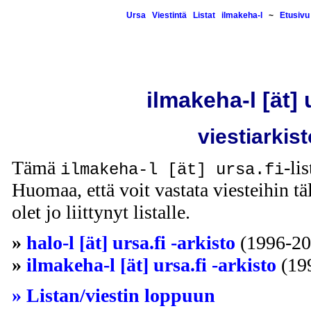
Ursa
Viestintä
Listat
ilmakeha-l
~
Etusivu
ilmakeha-l [ät] 
viestiarkist
Tämä
-li
ilmakeha-l [ät] ursa.fi
Huomaa, että voit vastata viesteihin täl
olet jo liittynyt listalle.
»
halo-l [ät] ursa.fi -arkisto
(1996-20
»
ilmakeha-l [ät] ursa.fi -arkisto
(19
» Listan/viestin loppuun