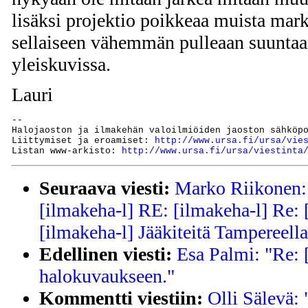
lisäksi projektio poikkeaa muista mar
sellaiseen vähemmän pulleaan suuntaan
yleiskuvissa.
Lauri
--

Halojaoston ja ilmakehän valoilmiöiden jaoston sähköp
Liittymiset ja eroamiset: 
http://www.ursa.fi/ursa/vie
Listan www-arkisto: 
http://www.ursa.fi/ursa/viestinta
Seuraava viesti:
Marko Riikonen: 
[ilmakeha-l] RE: [ilmakeha-l] Re: 
[ilmakeha-l] Jääkiteitä Tampereella
Edellinen viesti:
Esa Palmi: "Re: 
halokuvaukseen."
Kommentti viestiin:
Olli Sälevä: 