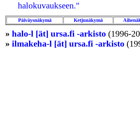
halokuvaukseen."
Päiväysnäkymä
Ketjunäkymä
Aihenä
»
halo-l [ät] ursa.fi -arkisto
(1996-20
»
ilmakeha-l [ät] ursa.fi -arkisto
(19