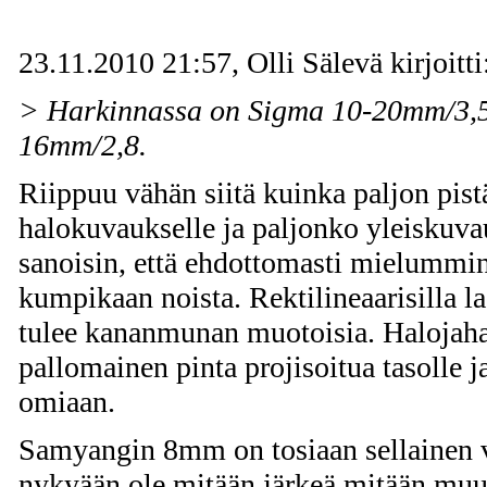
23.11.2010 21:57, Olli Sälevä kirjoitti
> Harkinnassa on Sigma 10-20mm/3,5 
16mm/2,8.
Riippuu vähän siitä kuinka paljon pist
halokuvaukselle ja paljonko yleiskuva
sanoisin, että ehdottomasti mielummi
kumpikaan noista. Rektilineaarisilla l
tulee kananmunan muotoisia. Halojaha
pallomainen pinta projisoitua tasolle j
omiaan.
Samyangin 8mm on tosiaan sellainen v
nykyään ole mitään järkeä mitään muut