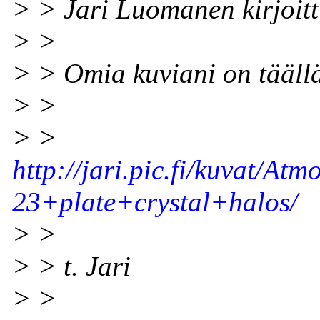
> > Jari Luomanen kirjoitt
> >
> > Omia kuviani on tääll
> >
> >
http://jari.pic.fi/kuvat
23+plate+crystal+halos/
> >
> > t. Jari
> >