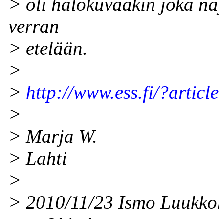
> oli halokuvaakin joka näy
verran
> etelään.
>
>
http://www.ess.fi/?artic
>
> Marja W.
> Lahti
>
> 2010/11/23 Ismo Luukko