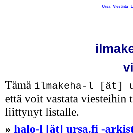
Ursa
Viestintä
L
ilmake
v
Tämä
ilmakeha-l [ät] 
että voit vastata viesteihin 
liittynyt listalle.
»
halo-l [ät] ursa.fi -arkis