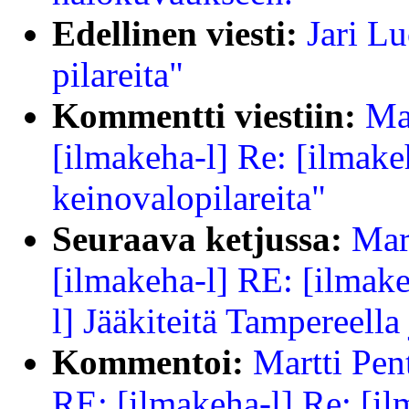
Edellinen viesti:
Jari L
pilareita"
Kommentti viestiin:
Ma
[ilmakeha-l] Re: [ilmakeh
keinovalopilareita"
Seuraava ketjussa:
Mart
[ilmakeha-l] RE: [ilmake
l] Jääkiteitä Tampereella
Kommentoi:
Martti Pen
RE: [ilmakeha-l] Re: [il