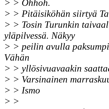
> > Ohhoh.
> > Pitäisiköhän siirtyä T
> > Tosin Turunkin taivaall
yläpilvessä. Näkyy
> > peilin avulla paksumpie
Vähän
> > yllösivuavaakin saatta
> > Varsinainen marraskuu
> > Ismo
> >