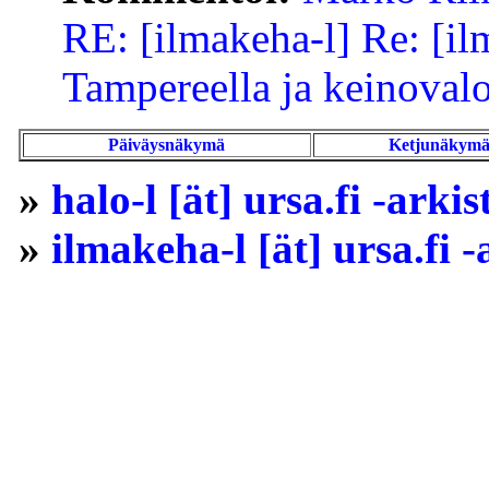
RE: [ilmakeha-l] Re: [il
Tampereella ja keinovalo
Päiväysnäkymä
Ketjunäkym
»
halo-l [ät] ursa.fi -arkis
»
ilmakeha-l [ät] ursa.fi -