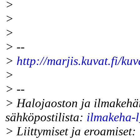
>
>
>
> --
>
http://marjis.kuvat.fi/kuv
>
> --
> Halojaoston ja ilmakehä
sähköpostilista:
ilmakeha-l
> Liittymiset ja eroamiset: