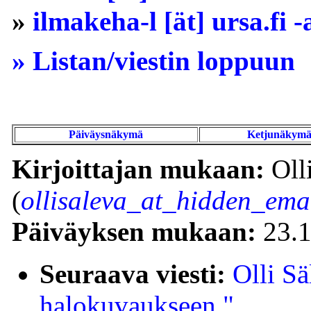
»
ilmakeha-l [ät] ursa.fi -
» Listan/viestin loppuun
Päiväysnäkymä
Ketjunäkym
Kirjoittajan mukaan:
Oll
(
ollisaleva_at_hidden_ema
Päiväyksen mukaan:
23.1
Seuraava viesti:
Olli Sä
halokuvaukseen."