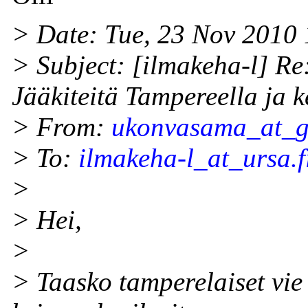
> Date: Tue, 23 Nov 2010
> Subject: [ilmakeha-l] Re
Jääkiteitä Tampereella ja k
> From:
ukonvasama_at_g
> To:
ilmakeha-l_at_ursa.f
>
> Hei,
>
> Taasko tamperelaiset vi