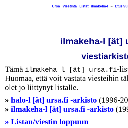
Ursa
Viestintä
Listat
ilmakeha-l
~
Etusivu
ilmakeha-l [ät] 
viestiarkist
Tämä
-li
ilmakeha-l [ät] ursa.fi
Huomaa, että voit vastata viesteihin täl
olet jo liittynyt listalle.
»
halo-l [ät] ursa.fi -arkisto
(1996-20
»
ilmakeha-l [ät] ursa.fi -arkisto
(19
» Listan/viestin loppuun