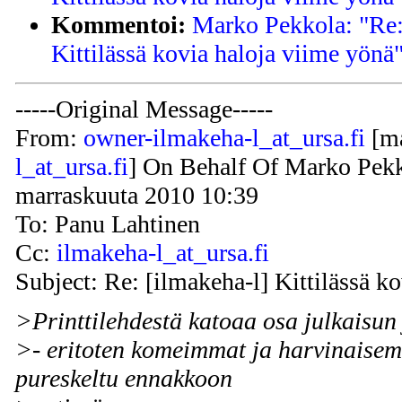
Kommentoi:
Marko Pekkola: "Re:
Kittilässä kovia haloja viime yönä
-----Original Message-----
From:
owner-ilmakeha-l_at_ursa.fi
[ma
l_at_ursa.fi
] On Behalf Of Marko Pekk
marraskuuta 2010 10:39
To: Panu Lahtinen
Cc:
ilmakeha-l_at_ursa.fi
Subject: Re: [ilmakeha-l] Kittilässä k
>Printtilehdestä katoaa osa julkaisun 
>- eritoten komeimmat ja harvinaisem
pureskeltu ennakkoon