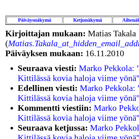
Päiväysnäkymä
Ketjunäkymä
Aihenä
Kirjoittajan mukaan:
Matias Takala
(
Matias.Takala_at_hidden_email_addr
Päiväyksen mukaan:
16.11.2010
Seuraava viesti:
Marko Pekkola: "
Kittilässä kovia haloja viime yönä
Edellinen viesti:
Marko Pekkola: "
Kittilässä kovia haloja viime yönä
Kommentti viestiin:
Marko Pekkol
Kittilässä kovia haloja viime yönä
Seuraava ketjussa:
Marko Pekkola
Kittilässä kovia haloja viime yönä