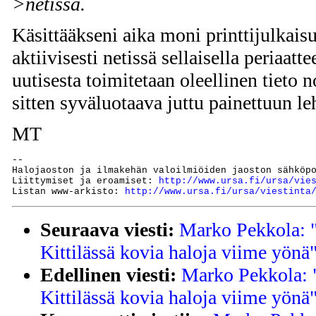
>netissä.
Käsittääkseni aika moni printtijulkais
aktiivisesti netissä sellaisella periaatte
uutisesta toimitetaan oleellinen tieto n
sitten syväluotaava juttu painettuun le
MT
--

Halojaoston ja ilmakehän valoilmiöiden jaoston sähköp
Liittymiset ja eroamiset: 
http://www.ursa.fi/ursa/vie
Listan www-arkisto: 
http://www.ursa.fi/ursa/viestinta
Seuraava viesti:
Marko Pekkola: "
Kittilässä kovia haloja viime yönä
Edellinen viesti:
Marko Pekkola: "
Kittilässä kovia haloja viime yönä