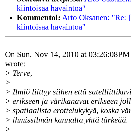
kiintoisaa havaintoa"
Kommentoi:
Arto Oksanen: "Re: [
kiintoisaa havaintoa"
On Sun, Nov 14, 2010 at 03:26:08PM
wrote:
> Terve,
>
> Ilmiö liittyy siihen että satelliittik
> erikseen ja värikanavat erikseen j
> spatiaalista erottelukykyä, koska vär
> ihmissilmän kannalta yhtä tärkeää.
>