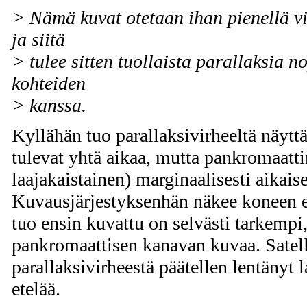
> Nämä kuvat otetaan ihan pienellä vi
ja siitä
> tulee sitten tuollaista parallaksia no
kohteiden
> kanssa.
Kyllähän tuo parallaksivirheeltä näyttä
tulevat yhtä aikaa, mutta pankromaatt
laajakaistainen) marginaalisesti aikai
Kuvausjärjestyksenhän näkee koneen ete
tuo ensin kuvattu on selvästi tarkempi,
pankromaattisen kanavan kuvaa. Satelli
parallaksivirheestä päätellen lentänyt l
etelää.