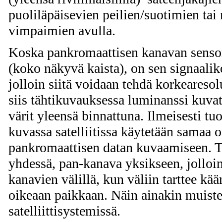
puoliläpäisevien peilien/suotimien tai
vimpaimien avulla.
Koska pankromaattisen kanavan sensor
(koko näkyvä kaista), on sen signaali
jolloin siitä voidaan tehdä korkeareso
siis tähtikuvauksessa luminanssi kuv
värit yleensä binnattuna. Ilmeisesti t
kuvassa satelliitissa käytetään samaa 
pankromaattisen datan kuvaamiseen. 
yhdessä, pan-kanava yksikseen, jolloin
kanavien välillä, kun väliin tarttee kä
oikeaan paikkaan. Näin ainakin muistel
satelliittisystemissä.