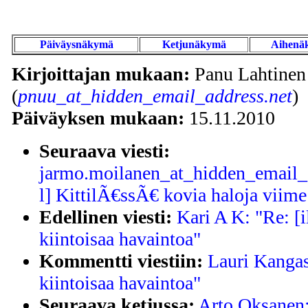
Päiväysnäkymä
Ketjunäkymä
Aihenä
Kirjoittajan mukaan:
Panu Lahtinen
(
pnuu_at_hidden_email_address.net
)
Päiväyksen mukaan:
15.11.2010
Seuraava viesti:
jarmo.moilanen_at_hidden_email_a
l] KittilÃ€ssÃ€ kovia haloja vii
Edellinen viesti:
Kari A K: "Re: [
kiintoisaa havaintoa"
Kommentti viestiin:
Lauri Kangas
kiintoisaa havaintoa"
Seuraava ketjussa:
Arto Oksanen: