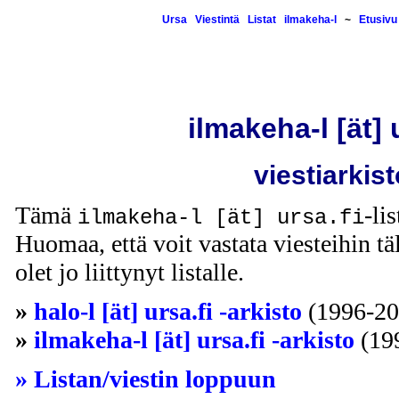
Ursa
Viestintä
Listat
ilmakeha-l
~
Etusivu
ilmakeha-l [ät] 
viestiarkist
Tämä
-li
ilmakeha-l [ät] ursa.fi
Huomaa, että voit vastata viesteihin täl
olet jo liittynyt listalle.
»
halo-l [ät] ursa.fi -arkisto
(1996-20
»
ilmakeha-l [ät] ursa.fi -arkisto
(19
» Listan/viestin loppuun