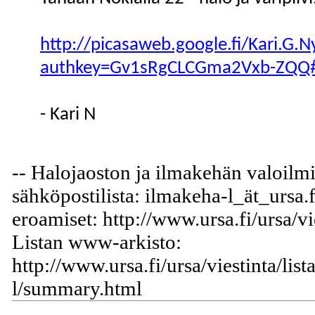
http://picasaweb.google.fi/Kari.G
authkey=Gv1sRgCLCGma2Vxb-ZQQ
- Kari N
-- Halojaoston ja ilmakehän valoilm
sähköpostilista: ilmakeha-l_ät_ursa.f
eroamiset: http://www.ursa.fi/ursa/vi
Listan www-arkisto:
http://www.ursa.fi/ursa/viestinta/lis
l/summary.html