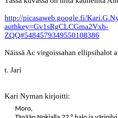
Tässä kuvassa on mitä kauneinta Al
http://picasaweb.google.fi/Kari.G
authkey=Gv1sRgCLCGma2Vxb-
ZQQ#5484579349550108386
Näissä Ac virgoissahan ellipsihalot ai
t. Jari
Kari Nyman kirjoitti:
Moro,
Tänään Nokialla 22 ° halo ja väripilvi