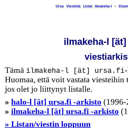
Ursa
Viestintä
Listat
ilmakeha-l
~
Etusi
ilmakeha-l [ät]
viestiarki
Tämä
-
ilmakeha-l [ät] ursa.fi
Huomaa, että voit vastata viesteihin t
jos olet jo liittynyt listalle.
»
halo-l [ät] ursa.fi -arkisto
(1996-
»
ilmakeha-l [ät] ursa.fi -arkisto
(1
» Listan/viestin loppuun