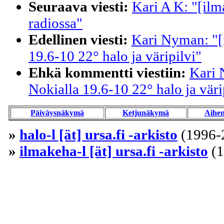
Seuraava viesti:
Kari A K: "[ilm
radiossa"
Edellinen viesti:
Kari Nyman: "[
19.6-10 22° halo ja väripilvi"
Ehkä kommentti viestiin:
Kari 
Nokialla 19.6-10 22° halo ja väri
Päiväysnäkymä
Ketjunäkymä
Aihe
»
halo-l [ät] ursa.fi -arkisto
(1996-
»
ilmakeha-l [ät] ursa.fi -arkisto
(1