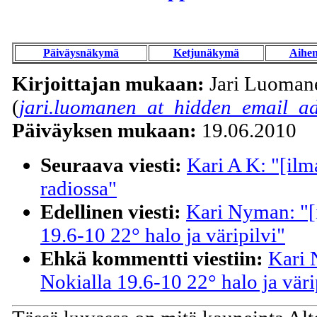
Päiväysnäkymä
Ketjunäkymä
Aihe
Kirjoittajan mukaan:
Jari Luoman
(
jari.luomanen_at_hidden_email_ad
Päiväyksen mukaan:
19.06.2010
Seuraava viesti:
Kari A K: "[ilm
radiossa"
Edellinen viesti:
Kari Nyman: "[
19.6-10 22° halo ja väripilvi"
Ehkä kommentti viestiin:
Kari 
Nokialla 19.6-10 22° halo ja väri