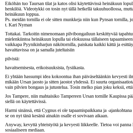
Eiköhän tuo Taursan tilat ja katos olisi käytettävissä heinäkuun lopu
henkilöä. Videotykki on tosin nyt tällä hetkellä takuuhuollossa, mutt
heinäkuun loppua.
Ps. meidän tornilla ei ole sitten munkkeja niin kun Pynsan tornilla, j
t. Kari Nyman
Tottakai. Tarkoitin nimenomaan pilvibongailuun keskittyvää tapahtuma
mielenkiintoa heinäkuun lopulla tai elokuussa tällaiseen tapaamise
vaikkapa Pyynikinharjun näkötornilla, paiskata kaikki kättä ja esittäyt
havaittavissa on ja samalla juteltaisiin
pilvistä:
havaitsemisesta, erikoisuuksista, fysiikasta.
Ei yhtään hassumpi idea kokoontua ihan päiväseltäänkin kevyesti ilman 
mikään Ursan jaosto ja sitten jaostot yhdessä. Ei suurta organisaatio
vain pilvien bongaus ja jutustelua. Tosin melko pian joku keksii, että
Jos Tampere, niin mahtaisiko Tampereen Ursan tornille Kaupissa pääs
siellä on käytettävissä.
Harmi sinänsä, että Cygnus ei ole tapaamispaikkana ja -ajankohtana k
se on nyt tänä kesänä ainakin osalle ei sovivaan aikaan.
Anyway, kevyttä yhteistyötä ja kevyesti liikkeelle. Tietoa voi panna 
sosiaaliseen mediaan.