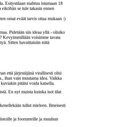
lla. Esitystilaan mahtuu istumaan 18
a eiköhän se tule takasin ennen
oten omat eväät tarvis ottaa mukaan :)
a. Pidetään siis ideaa yllä - olisiko
en? Kevyimmillään voisimme tavata
yä. Sitten havaittaisiin mitä
että järjestäjänä virallisesti olisi
ta., ihan vain muutama idea. Vaikka
 kuviakin pitäisi voida katsella.
tä. En nyt muista kuinka isot tilat
enellekään tullut mieleen. Ilmeisesti
listoille ja foorumeille ja muuhun