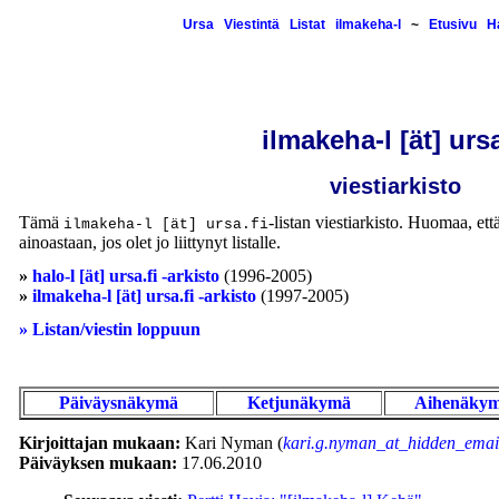
Ursa
Viestintä
Listat
ilmakeha-l
~
Etusivu
H
ilmakeha-l [ät] ursa
viestiarkisto
Tämä
-listan viestiarkisto. Huomaa, että
ilmakeha-l [ät] ursa.fi
ainoastaan, jos olet jo liittynyt listalle.
»
halo-l [ät] ursa.fi -arkisto
(1996-2005)
»
ilmakeha-l [ät] ursa.fi -arkisto
(1997-2005)
» Listan/viestin loppuun
Päiväysnäkymä
Ketjunäkymä
Aihenäky
Kirjoittajan mukaan:
Kari Nyman (
kari.g.nyman_at_hidden_email
Päiväyksen mukaan:
17.06.2010