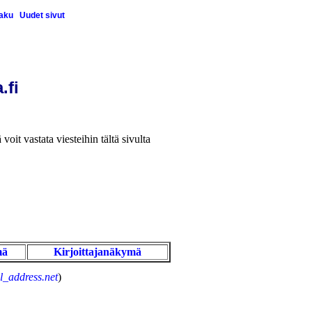
aku
Uudet sivut
.fi
 voit vastata viesteihin tältä sivulta
mä
Kirjoittajanäkymä
_address.net
)