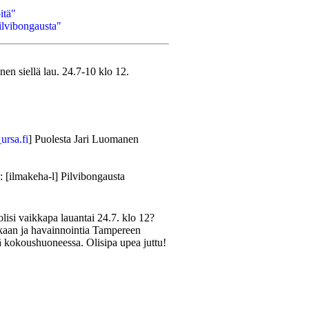
itä"
ilvibongausta"
en siellä lau. 24.7-10 klo 12.
ursa.fi
] Puolesta Jari Luomanen
: [ilmakeha-l] Pilvibongausta
isi vaikkapa lauantai 24.7. klo 12?
mukaan ja havainnointia Tampereen
 kokoushuoneessa. Olisipa upea juttu!