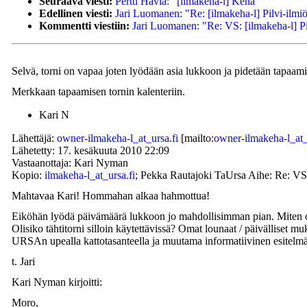
Seuraava viesti:
Pertti Havia: "[ilmakeha-l] Kehä"
Edellinen viesti:
Jari Luomanen: "Re: [ilmakeha-l] Pilvi-ilmiö
Kommentti viestiin:
Jari Luomanen: "Re: VS: [ilmakeha-l] P
Selvä, torni on vapaa joten lyödään asia lukkoon ja pidetään tapaamin
Merkkaan tapaamisen tornin kalenteriin.
Kari N
Lähettäjä:
owner-ilmakeha-l_at_ursa.fi
[mailto:
owner-ilmakeha-l_at_
Lähetetty: 17. kesäkuuta 2010 22:09
Vastaanottaja: Kari Nyman
Kopio:
ilmakeha-l_at_ursa.fi
; Pekka Rautajoki TaUrsa Aihe: Re: VS
Mahtavaa Kari! Hommahan alkaa hahmottua!
Eiköhän lyödä päivämäärä lukkoon jo mahdollisimman pian. Miten ol
Olisiko tähtitorni silloin käytettävissä? Omat lounaat / päivälliset 
URSAn upealla kattotasanteella ja muutama informatiivinen esitelmä
t. Jari
Kari Nyman kirjoitti:
Moro,