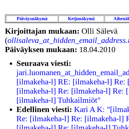
Päiväysnäkymä
Ketjunäkymä
Aihenä
Kirjoittajan mukaan:
Olli Sälevä
(
ollisaleva_at_hidden_email_address.
Päiväyksen mukaan:
18.04.2010
Seuraava viesti:
jari.luomanen_at_hidden_email_ad
[ilmakeha-l] RE: [ilmakeha-l] Re: 
[ilmakeha-l] Re: [ilmakeha-l] Re: 
[ilmakeha-l] Tuhkailmiöt"
Edellinen viesti:
Kari A K: "[ilma
Re: [ilmakeha-l] Re: [ilmakeha-l] 
[ilmakeha-l] Re: [ilmakeha-l] Tuhk