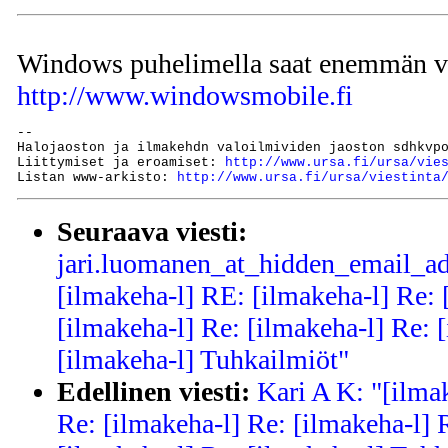
Windows puhelimella saat enemmän vas
http://www.windowsmobile.fi
--

Halojaoston ja ilmakehdn valoilmividen jaoston sdhkvp
Liittymiset ja eroamiset: 
http://www.ursa.fi/ursa/vie
Listan www-arkisto: 
http://www.ursa.fi/ursa/viestinta
Seuraava viesti:
jari.luomanen_at_hidden_email_ad
[ilmakeha-l] RE: [ilmakeha-l] Re: 
[ilmakeha-l] Re: [ilmakeha-l] Re: 
[ilmakeha-l] Tuhkailmiöt"
Edellinen viesti:
Kari A K: "[ilma
Re: [ilmakeha-l] Re: [ilmakeha-l] 