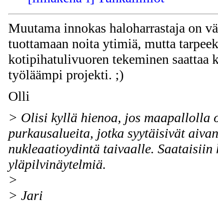
Muutama innokas haloharrastaja on vä
tuottamaan noita ytimiä, mutta tarpee
kotipihatulivuoren tekeminen saattaa 
työläämpi projekti. ;)
Olli
> Olisi kyllä hienoa, jos maapallolla o
purkausalueita, jotka syytäisivät aiva
nukleaatioydintä taivaalle. Saataisiin 
yläpilvinäytelmiä.
>
> Jari