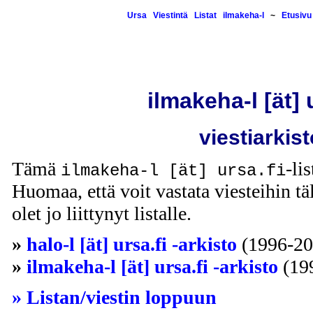
Ursa
Viestintä
Listat
ilmakeha-l
~
Etusivu
ilmakeha-l [ät] 
viestiarkist
Tämä
-li
ilmakeha-l [ät] ursa.fi
Huomaa, että voit vastata viesteihin täl
olet jo liittynyt listalle.
»
halo-l [ät] ursa.fi -arkisto
(1996-20
»
ilmakeha-l [ät] ursa.fi -arkisto
(19
» Listan/viestin loppuun