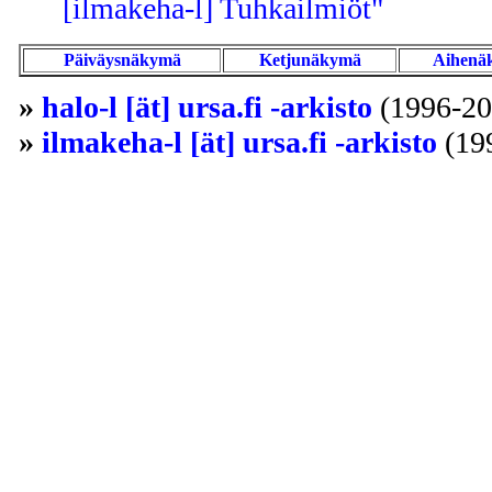
[ilmakeha-l] Tuhkailmiöt"
Päiväysnäkymä
Ketjunäkymä
Aihenä
»
halo-l [ät] ursa.fi -arkisto
(1996-20
»
ilmakeha-l [ät] ursa.fi -arkisto
(19