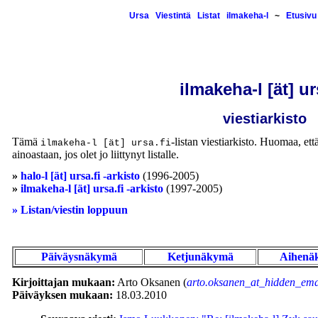
Ursa
Viestintä
Listat
ilmakeha-l
~
Etusivu
ilmakeha-l [ät] ur
viestiarkisto
Tämä
-listan viestiarkisto. Huomaa, että
ilmakeha-l [ät] ursa.fi
ainoastaan, jos olet jo liittynyt listalle.
»
halo-l [ät] ursa.fi -arkisto
(1996-2005)
»
ilmakeha-l [ät] ursa.fi -arkisto
(1997-2005)
» Listan/viestin loppuun
Päiväysnäkymä
Ketjunäkymä
Aihenä
Kirjoittajan mukaan:
Arto Oksanen (
arto.oksanen_at_hidden_ema
Päiväyksen mukaan:
18.03.2010