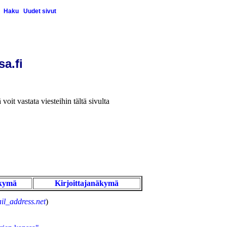
Haku
Uudet sivut
sa.fi
 voit vastata viesteihin tältä sivulta
kymä
Kirjoittajanäkymä
il_address.net
)