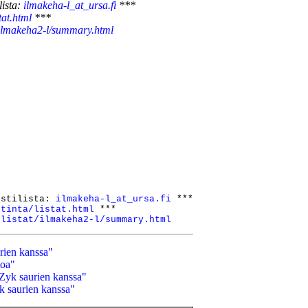
lista:
ilmakeha-l_at_ursa.fi
***
tat.html
***
at/ilmakeha2-l/summary.html
ostilista: 
ilmakeha-l_at_ursa.fi
 ***

stinta/listat.html
 ***

/listat/ilmakeha2-l/summary.html
rien kanssa"
loa"
 Zyk saurien kanssa"
k saurien kanssa"