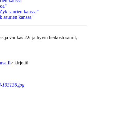
rien kanssa"
loa"
 Zyk saurien kanssa"
k saurien kanssa"
 ja värikäs 22r ja hyvin heikosti saurit,
rsa.fi
> kirjoitti:
8-103136.jpg