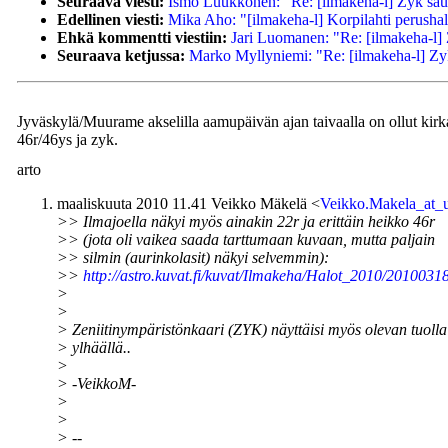
Seuraava viesti:
Ismo Luukkonen: "Re: [ilmakeha-l] Zyk sau
Edellinen viesti:
Mika Aho: "[ilmakeha-l] Korpilahti perusha
Ehkä kommentti viestiin:
Jari Luomanen: "Re: [ilmakeha-l]
Seuraava ketjussa:
Marko Myllyniemi: "Re: [ilmakeha-l] Zy
Jyväskylä/Muurame akselilla aamupäivän ajan taivaalla on ollut kirkas
46r/46ys ja zyk.
arto
maaliskuuta 2010 11.41 Veikko Mäkelä <
Veikko.Makela_at_u
>> Ilmajoella näkyi myös ainakin 22r ja erittäin heikko 46r
>> (jota oli vaikea saada tarttumaan kuvaan, mutta paljain
>> silmin (aurinkolasit) näkyi selvemmin):
>>
http://astro.kuvat.fi/kuvat/Ilmakeha/Halot_2010/2010031
>
>
> Zeniitinympäristönkaari (ZYK) näyttäisi myös olevan tuolla
> ylhäällä..
>
> -VeikkoM-
>
>
> --