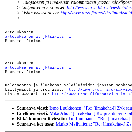
> Halojaoston ja ilmakehän valoilmiöiden jaoston sähköposti
> Liittymiset ja eroamiset:
http://www.ursa.fi/ursa/viestinta/lis
> Listan www-arkisto:
http://www.ursa.fi/ursa/viestinta/list
>
--

arto.oksanen_at_jklsirius.fi

Muurame, Finland

-- 

arto.oksanen_at_jklsirius.fi

Muurame, Finland

--

Halojaoston ja ilmakehän valoilmiöiden jaoston sähköp
Liittymiset ja eroamiset: 
http://www.ursa.fi/ursa/vie
Listan www-arkisto: 
http://www.ursa.fi/ursa/viestinta
Seuraava viesti:
Ismo Luukkonen: "Re: [ilmakeha-l] Zyk sau
Edellinen viesti:
Mika Aho: "[ilmakeha-l] Korpilahti perusha
Ehkä kommentti viestiin:
Jari Luomanen: "Re: [ilmakeha-l]
Seuraava ketjussa:
Marko Myllyniemi: "Re: [ilmakeha-l] Zy