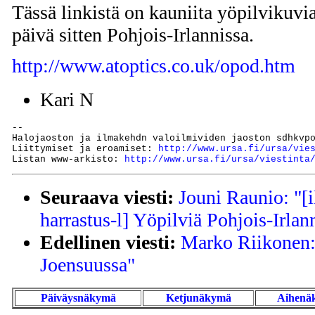
Tässä linkistä on kauniita yöpilvikuvi
päivä sitten Pohjois-Irlannissa.
http://www.atoptics.co.uk/opod.htm
Kari N
--

Halojaoston ja ilmakehdn valoilmividen jaoston sdhkvp
Liittymiset ja eroamiset: 
http://www.ursa.fi/ursa/vie
Listan www-arkisto: 
http://www.ursa.fi/ursa/viestinta
Seuraava viesti:
Jouni Raunio: "[i
harrastus-l] Yöpilviä Pohjois-Irlan
Edellinen viesti:
Marko Riikonen: 
Joensuussa"
Päiväysnäkymä
Ketjunäkymä
Aihenä