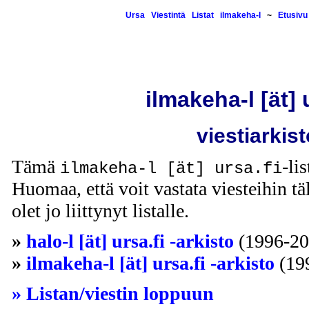
Ursa
Viestintä
Listat
ilmakeha-l
~
Etusivu
ilmakeha-l [ät] 
viestiarkist
Tämä
-li
ilmakeha-l [ät] ursa.fi
Huomaa, että voit vastata viesteihin täl
olet jo liittynyt listalle.
»
halo-l [ät] ursa.fi -arkisto
(1996-20
»
ilmakeha-l [ät] ursa.fi -arkisto
(19
» Listan/viestin loppuun