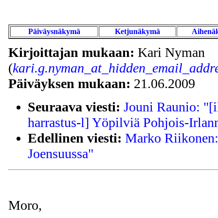
Päiväysnäkymä
Ketjunäkymä
Aihenä
Kirjoittajan mukaan:
Kari Nyman
(
kari.g.nyman_at_hidden_email_addre
Päiväyksen mukaan:
21.06.2009
Seuraava viesti:
Jouni Raunio: "[i
harrastus-l] Yöpilviä Pohjois-Irlan
Edellinen viesti:
Marko Riikonen: 
Joensuussa"
Moro,