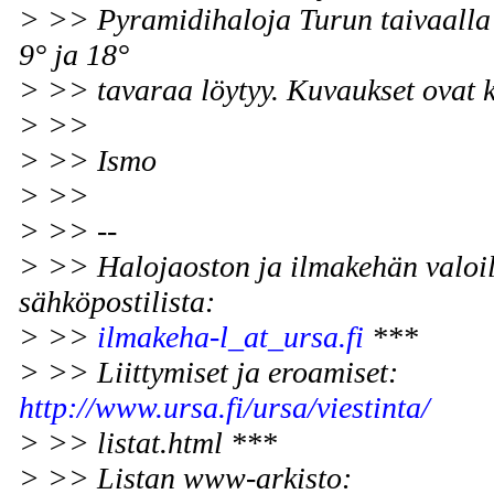
> >> Pyramidihaloja Turun taivaalla 
9° ja 18°
> >> tavaraa löytyy. Kuvaukset ovat 
> >>
> >> Ismo
> >>
> >> --
> >> Halojaoston ja ilmakehän valoi
sähköpostilista:
> >>
ilmakeha-l_at_ursa.fi
***
> >> Liittymiset ja eroamiset:
http://www.ursa.fi/ursa/viestinta/
> >> listat.html ***
> >> Listan www-arkisto: