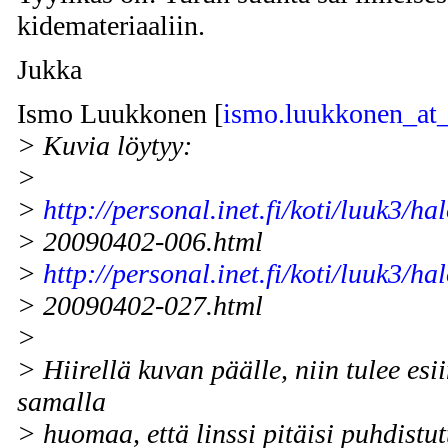
kidemateriaaliin.
Jukka
Ismo Luukkonen [
ismo.luukkonen_at_p
> Kuvia löytyy:
>
>
http://personal.inet.fi/koti/luuk3/ha
> 20090402-006.html
>
http://personal.inet.fi/koti/luuk3/ha
> 20090402-027.html
>
> Hiirellä kuvan päälle, niin tulee esi
samalla
> huomaa, että linssi pitäisi puhdistut