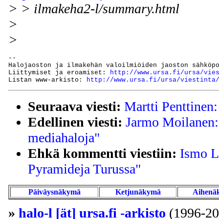
> > ilmakeha2-l/summary.html
>
>
--

Halojaoston ja ilmakehän valoilmiöiden jaoston sähköp
Liittymiset ja eroamiset: 
http://www.ursa.fi/ursa/vie
Listan www-arkisto: 
http://www.ursa.fi/ursa/viestinta
Seuraava viesti:
Martti Penttinen:
Edellinen viesti:
Jarmo Moilanen: 
mediahaloja"
Ehkä kommentti viestiin:
Ismo L
Pyramideja Turussa"
Päiväysnäkymä
Ketjunäkymä
Aihenä
»
halo-l [ät] ursa.fi -arkisto
(1996-20