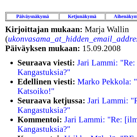
Päiväysnäkymä
Ketjunäkymä
Aihenäky
Kirjoittajan mukaan:
Marja Wallin
(
ukonvasama_at_hidden_email_addres
Päiväyksen mukaan:
15.09.2008
Seuraava viesti:
Jari Lammi: "Re: 
Kangastuksia?"
Edellinen viesti:
Marko Pekkola: "
Katsoiko!"
Seuraava ketjussa:
Jari Lammi: "R
Kangastuksia?"
Kommentoi:
Jari Lammi: "Re: [il
Kangastuksia?"