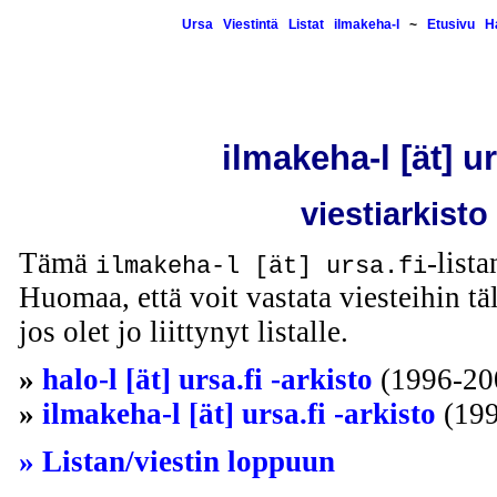
Ursa
Viestintä
Listat
ilmakeha-l
~
Etusivu
H
ilmakeha-l [ät] ur
viestiarkisto
Tämä
-lista
ilmakeha-l [ät] ursa.fi
Huomaa, että voit vastata viesteihin täl
jos olet jo liittynyt listalle.
»
halo-l [ät] ursa.fi -arkisto
(1996-20
»
ilmakeha-l [ät] ursa.fi -arkisto
(199
» Listan/viestin loppuun