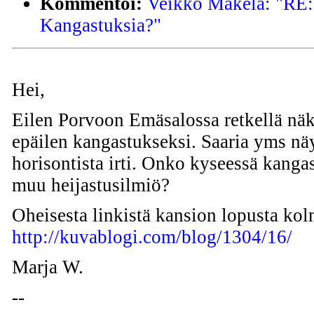
Kommentoi:
Veikko Mäkelä: "RE: 
Kangastuksia?"
Hei,
Eilen Porvoon Emäsalossa retkellä näky
epäilen kangastukseksi. Saaria yms näy
horisontista irti. Onko kyseessä kanga
muu heijastusilmiö?
Oheisesta linkistä kansion lopusta ko
http://kuvablogi.com/blog/1304/16/
Marja W.
--