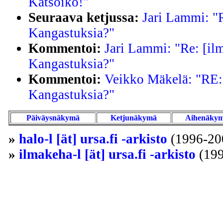
Katsoiko!"
Seuraava ketjussa:
Jari Lammi: "R
Kangastuksia?"
Kommentoi:
Jari Lammi: "Re: [il
Kangastuksia?"
Kommentoi:
Veikko Mäkelä: "RE: 
Kangastuksia?"
Päiväysnäkymä
Ketjunäkymä
Aihenäky
»
halo-l [ät] ursa.fi -arkisto
(1996-20
»
ilmakeha-l [ät] ursa.fi -arkisto
(199