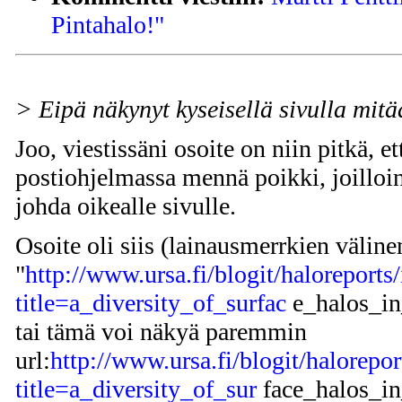
Pintahalo!"
> Eipä näkynyt kyseisellä sivulla mitä
Joo, viestissäni osoite on niin pitkä, et
postiohjelmassa mennä poikki, joilloi
johda oikealle sivulle.
Osoite oli siis (lainausmerrkien väline
"
http://www.ursa.fi/blogit/haloreports
title=a_diversity_of_surfac
e_halos_in
tai tämä voi näkyä paremmin
url:
http://www.ursa.fi/blogit/halorepo
title=a_diversity_of_sur
face_halos_in