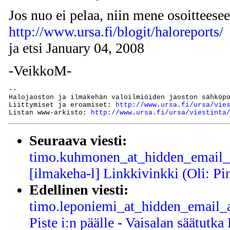
Jos nuo ei pelaa, niin mene osoitteese
http://www.ursa.fi/blogit/haloreports/
ja etsi January 04, 2008
-VeikkoM-
--

Halojaoston ja ilmakehän valoilmiöiden jaoston sähköp
Liittymiset ja eroamiset: 
http://www.ursa.fi/ursa/vie
Listan www-arkisto: 
http://www.ursa.fi/ursa/viestinta
Seuraava viesti:
timo.kuhmonen_at_hidden_email_a
[ilmakeha-l] Linkkivinkki (Oli: Pi
Edellinen viesti:
timo.leponiemi_at_hidden_email_ad
Piste i:n päälle - Vaisalan säätutk