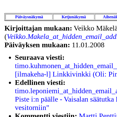
Päiväysnäkymä
Ketjunäkymä
Aihenä
Kirjoittajan mukaan:
Veikko Mäkel
(
Veikko.Makela_at_hidden_email_addr
Päiväyksen mukaan:
11.01.2008
Seuraava viesti:
timo.kuhmonen_at_hidden_email_a
[ilmakeha-l] Linkkivinkki (Oli: Pi
Edellinen viesti:
timo.leponiemi_at_hidden_email_ad
Piste i:n päälle - Vaisalan säätutk
vesitorniin"
Kommentti viestiin:
Martti Pentti