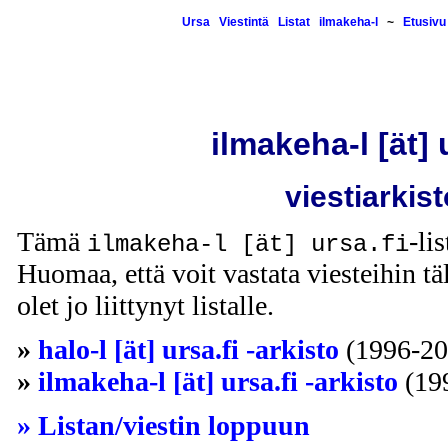
Ursa
Viestintä
Listat
ilmakeha-l
~
Etusivu
ilmakeha-l [ät] 
viestiarkist
Tämä
-li
ilmakeha-l [ät] ursa.fi
Huomaa, että voit vastata viesteihin täl
olet jo liittynyt listalle.
»
halo-l [ät] ursa.fi -arkisto
(1996-20
»
ilmakeha-l [ät] ursa.fi -arkisto
(19
» Listan/viestin loppuun