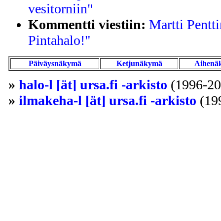
vesitorniin"
Kommentti viestiin:
Martti Pentti
Pintahalo!"
Päiväysnäkymä
Ketjunäkymä
Aihenä
»
halo-l [ät] ursa.fi -arkisto
(1996-20
»
ilmakeha-l [ät] ursa.fi -arkisto
(19