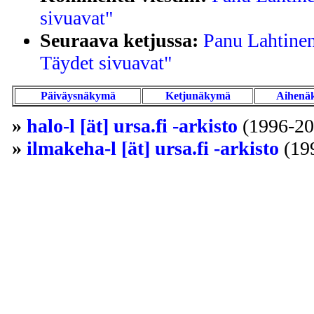
sivuavat"
Seuraava ketjussa:
Panu Lahtinen
Täydet sivuavat"
Päiväysnäkymä
Ketjunäkymä
Aihenä
»
halo-l [ät] ursa.fi -arkisto
(1996-20
»
ilmakeha-l [ät] ursa.fi -arkisto
(19