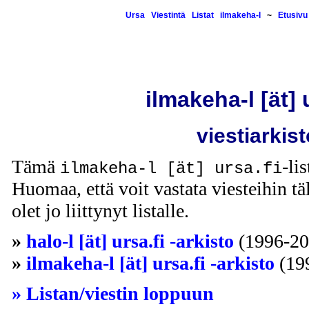
Ursa
Viestintä
Listat
ilmakeha-l
~
Etusivu
ilmakeha-l [ät] 
viestiarkist
Tämä
-li
ilmakeha-l [ät] ursa.fi
Huomaa, että voit vastata viesteihin täl
olet jo liittynyt listalle.
»
halo-l [ät] ursa.fi -arkisto
(1996-20
»
ilmakeha-l [ät] ursa.fi -arkisto
(19
» Listan/viestin loppuun