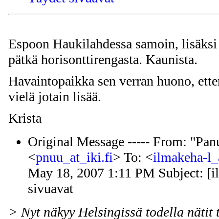
Espoon Haukilahdessa samoin, lisäksi 
pätkä horisonttirengasta. Kaunista.
Havaintopaikka sen verran huono, etten
vielä jotain lisää.
Krista
Original Message ----- From: "Pan
<
pnuu_at_iki.fi
> To: <
ilmakeha-l_
May 18, 2007 1:11 PM Subject: [i
sivuavat
> Nyt näkyy Helsingissä todella nätit 