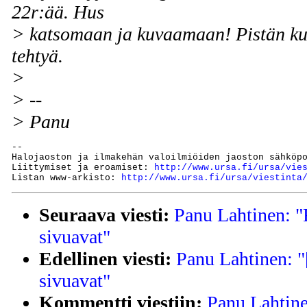
22r:ää. Hus
> katsomaan ja kuvaamaan! Pistän k
tehtyä.
>
> --
> Panu
--

Halojaoston ja ilmakehän valoilmiöiden jaoston sähköp
Liittymiset ja eroamiset: 
http://www.ursa.fi/ursa/vie
Listan www-arkisto: 
http://www.ursa.fi/ursa/viestinta
Seuraava viesti:
Panu Lahtinen: "
sivuavat"
Edellinen viesti:
Panu Lahtinen: "
sivuavat"
Kommentti viestiin:
Panu Lahtine