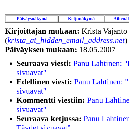
Päiväysnäkymä
Ketjunäkymä
Aihenä
Kirjoittajan mukaan:
Krista Vajanto
(
krista_at_hidden_email_address.net
)
Päiväyksen mukaan:
18.05.2007
Seuraava viesti:
Panu Lahtinen: "
sivuavat"
Edellinen viesti:
Panu Lahtinen: "
sivuavat"
Kommentti viestiin:
Panu Lahtine
sivuavat"
Seuraava ketjussa:
Panu Lahtinen
Täydet sivuavat"