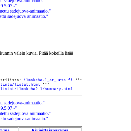
tu sadejuova-animaatio."
 9.5.07 -"
tettu sadejuova-animaatio."
ettu sadejuova-animaatio."
ekunnin välein kuvia. Pitää kokeilla lisää
ostilista: 
ilmakeha-l_at_ursa.fi
 ***

stinta/listat.html
 ***

/listat/ilmakeha2-l/summary.html
tu sadejuova-animaatio."
 9.5.07 -"
tettu sadejuova-animaatio."
ettu sadejuova-animaatio."
kymä
Kirjoittajanäkymä