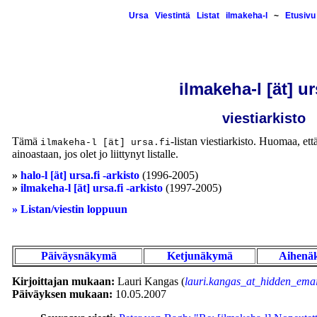
Ursa
Viestintä
Listat
ilmakeha-l
~
Etusivu
ilmakeha-l [ät] ur
viestiarkisto
Tämä
-listan viestiarkisto. Huomaa, että
ilmakeha-l [ät] ursa.fi
ainoastaan, jos olet jo liittynyt listalle.
»
halo-l [ät] ursa.fi -arkisto
(1996-2005)
»
ilmakeha-l [ät] ursa.fi -arkisto
(1997-2005)
» Listan/viestin loppuun
Päiväysnäkymä
Ketjunäkymä
Aihenä
Kirjoittajan mukaan:
Lauri Kangas (
lauri.kangas_at_hidden_emai
Päiväyksen mukaan:
10.05.2007