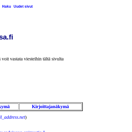
Haku
Uudet sivut
sa.fi
 voit vastata viesteihin tältä sivulta
kymä
Kirjoittajanäkymä
l_address.net
)