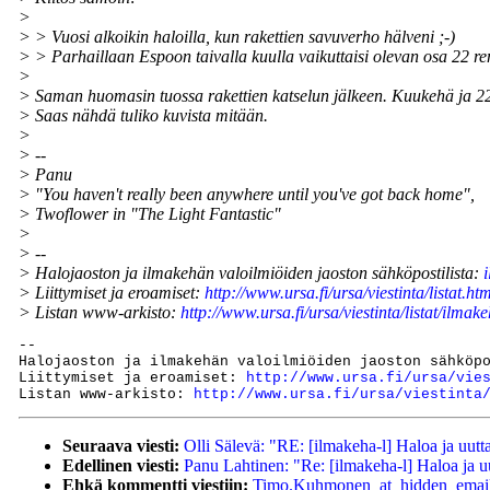
>
> > Vuosi alkoikin haloilla, kun rakettien savuverho hälveni ;-)
> > Parhaillaan Espoon taivalla kuulla vaikuttaisi olevan osa 22 r
>
> Saman huomasin tuossa rakettien katselun jälkeen. Kuukehä ja 22
> Saas nähdä tuliko kuvista mitään.
>
> --
> Panu
> "You haven't really been anywhere until you've got back home",
> Twoflower in "The Light Fantastic"
>
> --
> Halojaoston ja ilmakehän valoilmiöiden jaoston sähköpostilista:
> Liittymiset ja eroamiset:
http://www.ursa.fi/ursa/viestinta/listat.ht
> Listan www-arkisto:
http://www.ursa.fi/ursa/viestinta/listat/ilma
--

Halojaoston ja ilmakehän valoilmiöiden jaoston sähköp
Liittymiset ja eroamiset: 
http://www.ursa.fi/ursa/vie
Listan www-arkisto: 
http://www.ursa.fi/ursa/viestinta
Seuraava viesti:
Olli Sälevä: "RE: [ilmakeha-l] Haloa ja uutt
Edellinen viesti:
Panu Lahtinen: "Re: [ilmakeha-l] Haloa ja uu
Ehkä kommentti viestiin:
Timo.Kuhmonen_at_hidden_email_ad