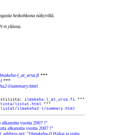
engasta heikohkona näkyvillä.
r:n yläosa.
ilmakeha-l_at_ursa.fi
***
ml
***
keha2-l/summary.html
ostilista: 
ilmakeha-l_at_ursa.fi
 ***

stinta/listat.html
 ***

/listat/ilmakeha2-l/summary.html
a alkanutta vuotta 2007 !"
tta alkanutta vuotta 2007 !"
dress.net: "[ilmakeha-l] Haloa ja uutta