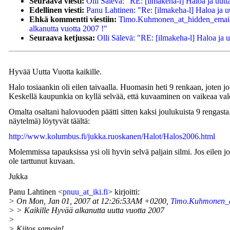
Seuraava viesti:
Olli Sälevä: "RE: [ilmakeha-l] Haloa ja uutt
Edellinen viesti:
Panu Lahtinen: "Re: [ilmakeha-l] Haloa ja uu
Ehkä kommentti viestiin:
Timo.Kuhmonen_at_hidden_email_ad
alkanutta vuotta 2007 !"
Seuraava ketjussa:
Olli Sälevä: "RE: [ilmakeha-l] Haloa ja u
Hyvää Uutta Vuotta kaikille.
Halo tosiaankin oli eilen taivaalla. Huomasin heti 9 renkaan, joten 
Keskellä kaupunkia on kyllä selvää, että kuvaaminen on vaikeaa val
Omalta osaltani halovuoden päätti sitten kaksi joulukuista 9 rengasta
näytelmä) löytyvät täältä:
http://www.kolumbus.fi/jukka.ruoskanen/Halot/Halos2006.html
Molemmissa tapauksissa ysi oli hyvin selvä paljain silmi. Jos eilen 
ole tarttunut kuvaan.
Jukka
Panu Lahtinen <
pnuu_at_iki.fi
> kirjoitti:
> On Mon, Jan 01, 2007 at 12:26:53AM +0200,
Timo.Kuhmonen_a
> > Kaikille Hyvää alkanutta uutta vuotta 2007
>
> Kiitos samoin!