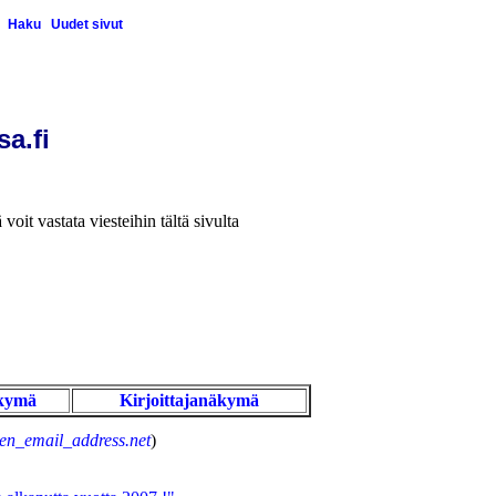
Haku
Uudet sivut
sa.fi
 voit vastata viesteihin tältä sivulta
kymä
Kirjoittajanäkymä
en_email_address.net
)