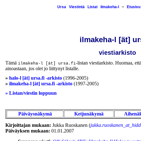
Ursa
Viestintä
Listat
ilmakeha-l
~
Etusivu
ilmakeha-l [ät] ur
viestiarkisto
Tämä
-listan viestiarkisto. Huomaa, että
ilmakeha-l [ät] ursa.fi
ainoastaan, jos olet jo liittynyt listalle.
»
halo-l [ät] ursa.fi -arkisto
(1996-2005)
»
ilmakeha-l [ät] ursa.fi -arkisto
(1997-2005)
» Listan/viestin loppuun
Päiväysnäkymä
Ketjunäkymä
Aihenä
Kirjoittajan mukaan:
Jukka Ruoskanen (
jukka.ruoskanen_at_hidd
Päiväyksen mukaan:
01.01.2007