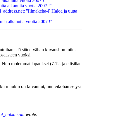
a alkanutta vuotta 2007 !"
tta alkanutta vuotta 2007 !"
dress.net: "[ilmakeha-l] Haloa ja uutta
utta alkanutta vuotta 2007 !"
joutuihan sitä sitten vähän kuvaushommiin.
osaasteen vuoksi.
. Nuo molemmat tapaukset (7.12. ja eilisillan
joku muukin on kuvannut, niin eiköhän se ysi
t_nokia.com
wrote: