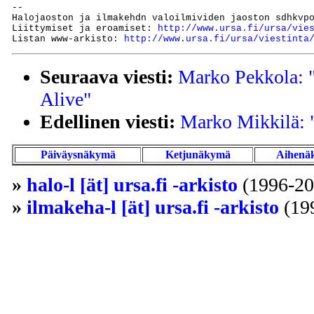
--

Halojaoston ja ilmakehdn valoilmividen jaoston sdhkvp
Liittymiset ja eroamiset: 
http://www.ursa.fi/ursa/vie
Listan www-arkisto: 
http://www.ursa.fi/ursa/viestinta
Seuraava viesti:
Marko Pekkola: "
Alive"
Edellinen viesti:
Marko Mikkilä: "
Päiväysnäkymä
Ketjunäkymä
Aihenä
»
halo-l [ät] ursa.fi -arkisto
(1996-20
»
ilmakeha-l [ät] ursa.fi -arkisto
(19