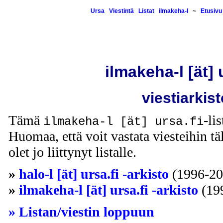
Ursa
Viestintä
Listat
ilmakeha-l
~
Etusivu
ilmakeha-l [ät] 
viestiarkist
Tämä
-li
ilmakeha-l [ät] ursa.fi
Huomaa, että voit vastata viesteihin täl
olet jo liittynyt listalle.
»
halo-l [ät] ursa.fi -arkisto
(1996-20
»
ilmakeha-l [ät] ursa.fi -arkisto
(19
» Listan/viestin loppuun