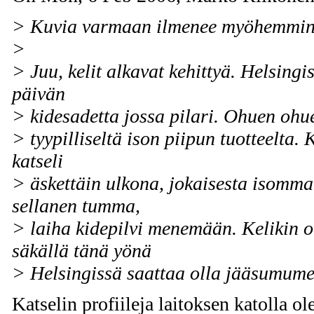
> Kuvia varmaan ilmenee myöhemmin
>
> Juu, kelit alkavat kehittyä. Helsingi
päivän
> kidesadetta jossa pilari. Ohuen ohue
> tyypilliseltä ison piipun tuotteelta.
katseli
> äskettäin ulkona, jokaisesta isomma
sellanen tumma,
> laiha kidepilvi menemään. Kelikin o
säkällä tänä yönä
> Helsingissä saattaa olla jääsumume
Katselin profiileja laitoksen katolla ol