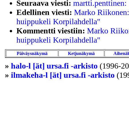
Seuraava viesti:
martti.penttinen: 
Edellinen viesti:
Marko Riikonen: 
huippukeli Korpilahdella"
Kommentti viestiin:
Marko Riikon
huippukeli Korpilahdella"
Päiväysnäkymä
Ketjunäkymä
Aihenä
»
halo-l [ät] ursa.fi -arkisto
(1996-20
»
ilmakeha-l [ät] ursa.fi -arkisto
(19