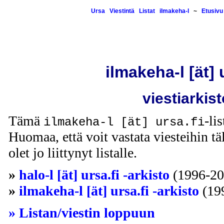
Ursa
Viestintä
Listat
ilmakeha-l
~
Etusivu
ilmakeha-l [ät] 
viestiarkist
Tämä
-li
ilmakeha-l [ät] ursa.fi
Huomaa, että voit vastata viesteihin täl
olet jo liittynyt listalle.
»
halo-l [ät] ursa.fi -arkisto
(1996-20
»
ilmakeha-l [ät] ursa.fi -arkisto
(19
» Listan/viestin loppuun