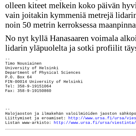
olleen kiteet melkein koko päivän hyv
vain joitakin kymmeniä metrejä lidarin
noin 50 metrin kerroksessa maanpinnan
No nyt kyllä Hanasaaren voimala alkoi
lidarin yläpuolelta ja sotki profiilit täy
--

Timo Nousiainen

University of Helsinki

Department of Physical Sciences

P.O. Box 64

FIN-00014 University of Helsinki

Tel: 358-9-19151064

Fax: 358-9-19150860

--

Halojaoston ja ilmakehän valoilmiöiden jaoston sähköp
Liittymiset ja eroamiset: 
http://www.ursa.fi/ursa/vie
Listan www-arkisto: 
http://www.ursa.fi/ursa/viestinta