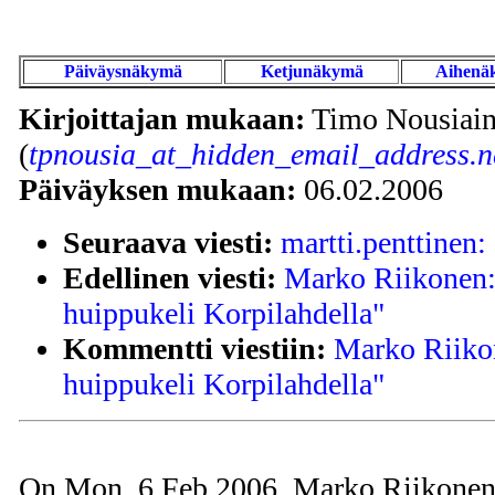
Päiväysnäkymä
Ketjunäkymä
Aihenä
Kirjoittajan mukaan:
Timo Nousiai
(
tpnousia_at_hidden_email_address.n
Päiväyksen mukaan:
06.02.2006
Seuraava viesti:
martti.penttinen: 
Edellinen viesti:
Marko Riikonen: 
huippukeli Korpilahdella"
Kommentti viestiin:
Marko Riikon
huippukeli Korpilahdella"
On Mon, 6 Feb 2006, Marko Riikonen