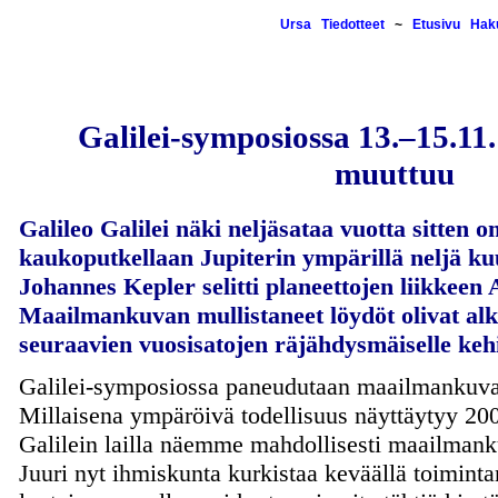
Ursa
Tiedotteet
~
Etusivu
Hak
Galilei-symposiossa 13.–15.1
muuttuu
Galileo Galilei näki neljäsataa vuotta sitten o
kaukoputkellaan Jupiterin ympärillä neljä k
Johannes Kepler selitti planeettojen liikkeen
Maailmankuvan mullistaneet löydöt olivat alk
seuraavien vuosisatojen räjähdysmäiselle kehi
Galilei-symposiossa paneudutaan maailmankuv
Millaisena ympäröivä todellisuus näyttäytyy 200
Galilein lailla näemme mahdollisesti maailmank
Juuri nyt ihmiskunta kurkistaa keväällä toiminta