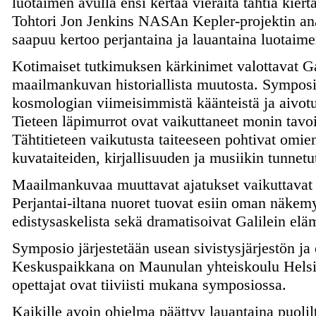
luotaimen avulla ensi kertaa vieraita tähtiä kiert
Tohtori Jon Jenkins NASAn Kepler-projektin ana
saapuu kertoo perjantaina ja lauantaina luotaimen
Kotimaiset tutkimuksen kärkinimet valottavat Ga
maailmankuvan historiallista muutosta. Sympos
kosmologian viimeisimmistä käänteistä ja aivot
Tieteen läpimurrot ovat vaikuttaneet monin tavo
Tähtitieteen vaikutusta taiteeseen pohtivat omie
kuvataiteiden, kirjallisuuden ja musiikin tunnetut
Maailmankuvaa muuttavat ajatukset vaikuttavat
Perjantai-iltana nuoret tuovat esiin oman näkemy
edistysaskelista sekä dramatisoivat Galilein eläm
Symposio järjestetään usean sivistysjärjestön ja 
Keskuspaikkana on Maunulan yhteiskoulu Helsin
opettajat ovat tiiviisti mukana symposiossa.
Kaikille avoin ohjelma päättyy lauantaina puoli