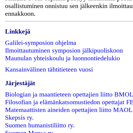
osallistuminen onnistuu sen jälkeenkin ilmoittaut
ennakkoon.
Linkkejä
Galilei-symposion ohjelma
Ilmoittautuminen symposion jälkipuoliskoon
Maunulan yhteiskoulu ja luonnontiedelukio
Kansainvälinen tähtitieteen vuosi
Järjestäjät
Biologian ja maantieteen opettajien liitto BMOL
Filosofian ja elämänkatsomustiedon opettajat F
Matemaattisten aineiden opettajien liitto MAOL 
Skepsis ry.
Suomen humanistiliitto ry.
Suomen Mensa ry.