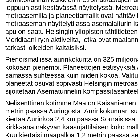
loppuun asti kestävässä näyttelyssä. Metroau
metroasemilla ja planeettamallit ovat nähtäv
metroaseman näyttelytilassa asemalaiturin 
apu on saatu Helsingin yliopiston tähtitieteen 
Meridiaani ry:n aktiiveilta, jotka ovat maalan
tarkasti oikeiden kaltaisiksi.
Pienoismallissa aurinkokunta on 325 miljoona
kokoaan pienempi. Planeettojen etäisyyksiä
samassa suhteessa kuin niiden kokoa. Valit
planeetat osuvat sopivasti Helsingin metroas
sijoitetaan Asematunnelin kompassitasanteel
Nelisenttinen kotimme Maa on Kaisaniemen
metrin päässä Auringosta. Aurinkokunnan suu
kiertää Aurinkoa 2,4 km päässä Sörnäisissä. T
kirkkaana näkyvän kaasujättiläisen koko mal
Kuu kiertäisi maapalloa 1,2 metrin päässä se