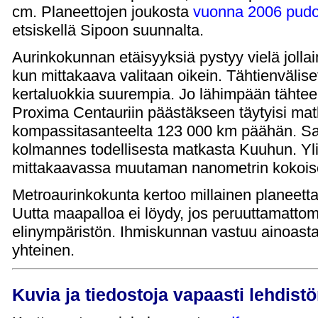
cm. Planeettojen joukosta
vuonna 2006 pudo
etsiskellä Sipoon suunnalta.
Aurinkokunnan etäisyyksiä pystyy vielä jolla
kun mittakaava valitaan oikein. Tähtienvälise
kertaluokkia suurempia. Jo lähimpään tähte
Proxima Centauriin päästäkseen täytyisi ma
kompassitasanteelta 123 000 km päähän. Samal
kolmannes todellisesta matkasta Kuuhun. Yli
mittakaavassa muutaman nanometrin kokoisel
Metroaurinkokunta kertoo millainen planeet
Uutta maapalloa ei löydy, jos peruuttamatt
elinympäristön. Ihmiskunnan vastuu ainoasta 
yhteinen.
Kuvia ja tiedostoja vapaasti lehdist