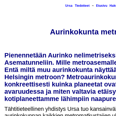
Ursa
Tiedotteet
~
Etusivu
Hak
Aurinkokunta met
Pienennetään Aurinko nelimetriseksi 
Asematunneliin. Mille metroasemall
Entä miltä muu aurinkokunta näyttä
Helsingin metroon? Metroaurinkokun
konkreettisesti kuinka planeetat ova
avaruudessa ja miten valtavia etäisy
kotiplaneettamme lähimpiin naapurei
Tähtitieteellinen yhdistys Ursa tuo kansainvä
aurinkokunnan kaikkien metromatkustajien ul