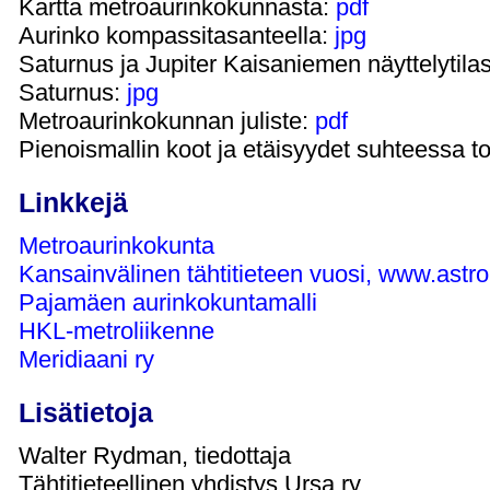
Kartta metroaurinkokunnasta:
pdf
Aurinko kompassitasanteella:
jpg
Saturnus ja Jupiter Kaisaniemen näyttelytila
Saturnus:
jpg
Metroaurinkokunnan juliste:
pdf
Pienoismallin koot ja etäisyydet suhteessa to
Linkkejä
Metroaurinkokunta
Kansainvälinen tähtitieteen vuosi, www.astr
Pajamäen aurinkokuntamalli
HKL-metroliikenne
Meridiaani ry
Lisätietoja
Walter Rydman, tiedottaja
Tähtitieteellinen yhdistys Ursa ry