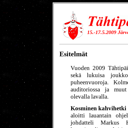
15.-17.5.2009 Jär
Esitelmät
Vuoden 2009 Tähtipäiv
sekä lukuisa joukko 
puheenvuoroja. Kolme
auditoriossa ja muut 
olevalla lavalla.
Kosminen kahvihetki
aloitti lauantain ohj
johdatteli Markus 