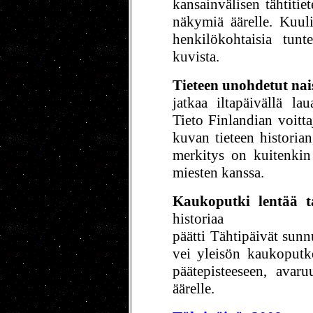
kansainvälisen tähtiti
näkymiä äärelle. Kuulim
henkilökohtaisia tunt
kuvista.
Tieteen unohdetut nai
jatkaa iltapäivällä l
Tieto Finlandian voitta
kuvan tieteen historian 
merkitys on kuitenkin
miesten kanssa.
Kaukoputki lentää ta
historiaa
päätti Tähtipäivät sunn
vei yleisön kaukoputk
päätepisteeseen, avaruu
äärelle.