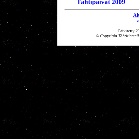
Tähtipäivät 2009
Al
a
Päivitetty
2
© Copyright Tähtitieteel