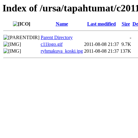
Index of /ursa/tapahtumat/c201
Name
Last modified
Size
De
Parent Directory
-
c11logo.gif
2011-08-08 21:37
9.7K
ryhmakuva_koski.jpg
2011-08-08 21:37
137K