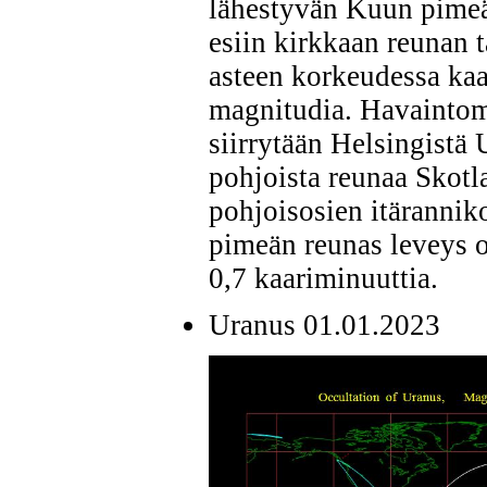
lähestyvän Kuun pimeän
esiin kirkkaan reunan 
asteen korkeudessa ka
magnitudia. Havaintom
siirrytään Helsingistä
pohjoista reunaa Skotl
pohjoisosien itäranniko
pimeän reunas leveys o
0,7 kaariminuuttia.
Uranus 01.01.2023