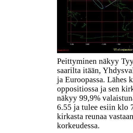
Peittyminen näkyy Tyy
saarilta itään, Yhdysv
ja Euroopassa. Lähes 
oppositiossa ja sen ki
näkyy 99,9% valaistuna
6.55 ja tulee esiin kl
kirkasta reunaa vastaa
korkeudessa.