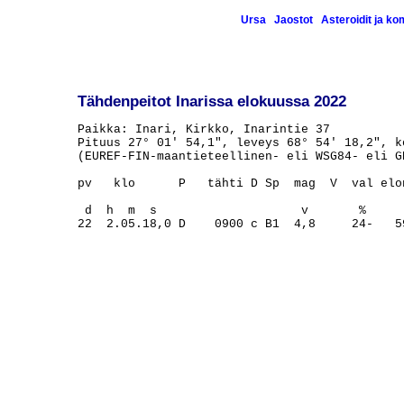
Ursa
Jaostot
Asteroidit ja k
Tähdenpeitot Inarissa elokuussa 2022
Paikka: Inari, Kirkko, Inarintie 37

Pituus 27° 01' 54,1", leveys 68° 54' 18,2", ko
(EUREF-FIN-maantieteellinen- eli WSG84- eli GP
pv   klo      P   tähti D Sp  mag  V  val elo
                                             
 d  h  m  s                    v       %     