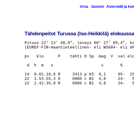
Ursa
Jaostot
Asteroidit ja k
Tähdenpeitot Turussa (Iso-Heikkilä) elokuuss
Pituus 22° 13' 48,0", leveys 60° 27' 05,4", ko
(EUREF-FIN-maantieteellinen- eli WSG84- eli GP
pv   klo      P    tähti D Sp  mag  V  val elo
                                              
 d  h  m   s                    v       %     
14  0.01.18,6 R     3413 p K5  6,1     95-  15
22  1.53.55,3 D     0900 c B1  4,8     24-   5