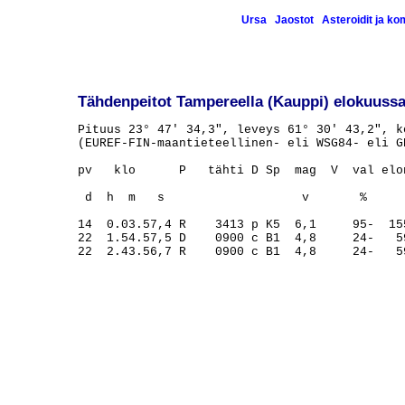
Ursa
Jaostot
Asteroidit ja k
Tähdenpeitot Tampereella (Kauppi) elokuussa
Pituus 23° 47' 34,3", leveys 61° 30' 43,2", ko
(EUREF-FIN-maantieteellinen- eli WSG84- eli GP
pv   klo      P   tähti D Sp  mag  V  val elo
                                             
 d  h  m   s                   v       %     
14  0.03.57,4 R    3413 p K5  6,1     95-  15
22  1.54.57,5 D    0900 c B1  4,8     24-   5