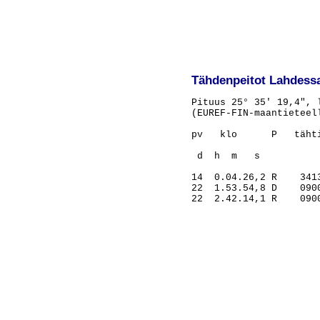
Tähdenpeitot Lahdessa 
Pituus 25° 35' 19,4", 
(EUREF-FIN-maantieteel
pv   klo      P   täht
                      
 d  h  m   s          
14  0.04.26,2 R    341
22  1.53.54,8 D    090