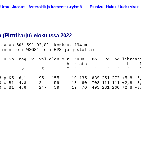
Ursa
Jaostot
Asteroidit ja komeetat -ryhmä
~
Etusivu
Haku
Uudet sivut
(Pirttiharju) elokuussa 2022
leveys 60° 59' 03,8", korkeus 194 m

linen- eli WSG84- eli GPS-järjestelmä)

i D Sp  mag  V  val elon Aur  Kuun   CA   PA  AA libraati
                           h  h ats                L    B
         v       %         °  °   °   °    °   °   °    °
3 p K5  6,1     95-  155     10 135  83S 251 273 +5,8 +6,
0 c B1  4,8     24-   59     13  60 -70S 111 111 +2,8 -3,