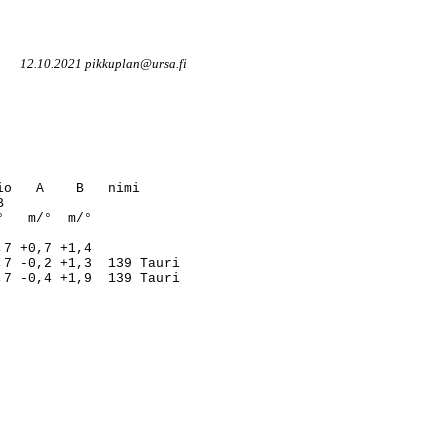
12.10.2021 pikkuplan@ursa.fi
o   A    B   nimi



   m/°  m/°

7 +0,7 +1,4

7 -0,2 +1,3  139 Tauri
