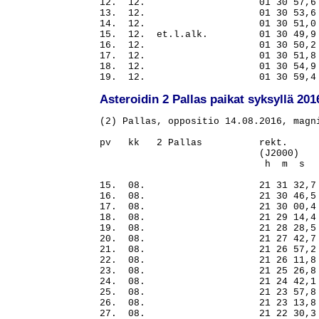
Asteroidin 2 Pallas paikat syksyllä 201
(2) Pallas, oppositio 14.08.2016, magni
pv   kk   2 Pallas          rekt.     
                            (J2000)   
                             h  m  s  
15.  08.                    21 31 32,7
16.  08.                    21 30 46,5
17.  08.                    21 30 00,4
18.  08.                    21 29 14,4
19.  08.                    21 28 28,5
20.  08.                    21 27 42,7
21.  08.                    21 26 57,2
22.  08.                    21 26 11,8
23.  08.                    21 25 26,8
24.  08.                    21 24 42,1
25.  08.                    21 23 57,8
26.  08.                    21 23 13,8
27.  08.                    21 22 30,3