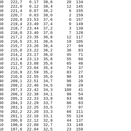
0   222,7   0.17  38,6      20  134

0   222,0   0.12  38,4      12  145

0   221,4   0.07  38,2       6  155

0   220,7   0.03  38,0       2  159

0   220,0  23.53  37,6       0  157

0   219,4  23.49  37,4       0  149

0   218,7  23.44  37,2       3  139

0   218,0  23.40  37,0       7  128

0   217,2  23.35  36,8      12  117

0   216,5  23.31  36,6      19  105

0   215,7  23.26  36,4      27   94

0   215,0  23.22  36,2      36   83

0   214,2  23.17  36,0      45   71

0   213,4  23.13  35,8      55   60

0   212,6  23.08  35,6      65   48

0   211,7  23.04  35,4      74   37

0   210,9  22.59  35,2      83   27

0   210,0  22.55  35,0      90   19

0   209,1  22.51  34,7      96   20

0   208,2  22.46  34,5      99   29

0   207,3  22.42  34,3     100   41

0   206,3  22.38  34,1      98   54

0   205,3  22.33  33,9      93   68

0   204,3  22.29  33,7      86   83

0   203,3  22.25  33,5      77   97

0   202,2  22.20  33,3      66  111

0   201,1  22.16  33,1      55  124

0   200,0  22.12  32,9      44  137

0   198,8  22.08  32,7      33  149

0   197,6  22.04  32,5      23  159
