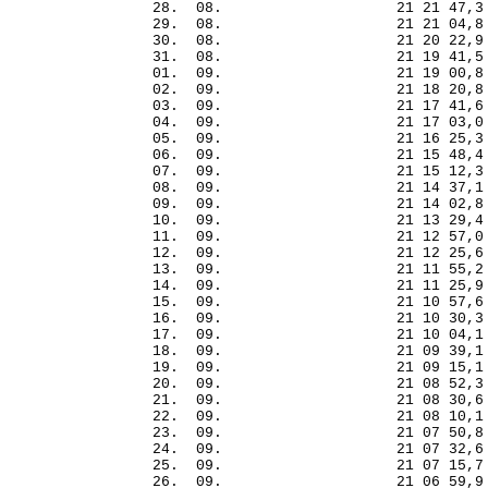
28.  08.                    21 21 47,3
29.  08.                    21 21 04,8
30.  08.                    21 20 22,9
31.  08.                    21 19 41,5
01.  09.                    21 19 00,8
02.  09.                    21 18 20,8
03.  09.                    21 17 41,6
04.  09.                    21 17 03,0
05.  09.                    21 16 25,3
06.  09.                    21 15 48,4
07.  09.                    21 15 12,3
08.  09.                    21 14 37,1
09.  09.                    21 14 02,8
10.  09.                    21 13 29,4
11.  09.                    21 12 57,0
12.  09.                    21 12 25,6
13.  09.                    21 11 55,2
14.  09.                    21 11 25,9
15.  09.                    21 10 57,6
16.  09.                    21 10 30,3
17.  09.                    21 10 04,1
18.  09.                    21 09 39,1
19.  09.                    21 09 15,1
20.  09.                    21 08 52,3
21.  09.                    21 08 30,6
22.  09.                    21 08 10,1
23.  09.                    21 07 50,8
24.  09.                    21 07 32,6
25.  09.                    21 07 15,7
26.  09.                    21 06 59,9