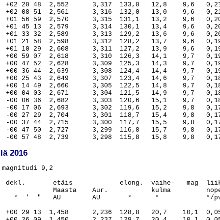
  +02 20 48  2,552      3,317  133,0   12,8    9,6   0,21
  +02 08 51  2,561      3,316  132,0   13,0    9,6   0,21
  +01 56 59  2,570      3,315  131,1   13,2    9,6   0,20
  +01 45 13  2,579      3,314  130,1   13,4    9,6   0,20
  +01 33 32  2,589      3,313  129,2   13,6    9,6   0,20
  +01 21 58  2,598      3,312  128,2   13,7    9,6   0,19
  +01 10 29  2,608      3,311  127,2   13,9    9,6   0,19
  +00 59 07  2,618      3,310  126,3   14,1    9,7   0,19
  +00 47 52  2,628      3,309  125,3   14,3    9,7   0,19
  +00 36 44  2,639      3,308  124,4   14,4    9,7   0,19
  +00 25 43  2,649      3,307  123,4   14,6    9,7   0,18
  +00 14 49  2,660      3,305  122,5   14,8    9,7   0,18
  +00 04 03  2,671      3,304  121,5   14,9    9,7   0,18
  -00 06 36  2,682      3,303  120,6   15,1    9,7   0,18
  -00 17 06  2,693      3,302  119,6   15,2    9,8   0,17
  -00 27 29  2,704      3,301  118,7   15,4    9,8   0,17
  -00 37 44  2,715      3,300  117,7   15,5    9,8   0,17
  -00 47 50  2,727      3,299  116,8   15,7    9,8   0,17
lä 2016
             00 29 15,7  -04 49 05  1,286      2,274  168,3    5,1     9,3  0,230   246,0   0.46  25,3     29   106
08.  10.                    00 28 25,8  -04 54 43  1,289      2,274  167,3    5,5     9,3  0,230   246,4   0.41  25,2     38    94
09.  10.                    00 27 36,5  -05 00 11  1,292      2,275  166,3    6,0     9,4  0,230   246,8   0.37  25,1     48    81
10.  10.                    00 26 47,8  -05 05 28  1,296      2,276  165,3    6,4     9,4  0,220   247,2   0.32  25,0     58    69
11.  10.                    00 25 59,9  -05 10 35  1,300      2,277  164,3    6,8     9,4  0,220   247,6   0.27  25,0     68    56
12.  10.                    00 25 12,7  -05 15 30  1,304      2,278  163,2    7,3     9,4  0,210   248,0   0.23  24,9     78    42
13.  10.                    00 24 26,4  -05 20 14  1,308      2,279  162,1    7,7     9,5  0,210   248,4   0.18  24,8     86    28
14.  10.                    00 23 41,1  -05 24 47  1,313      2,279  161,0    8,2     9,5  0,200   248,9   0.13  24,7     93    14
15.  10.                    00 22 56,6  -05 29 07  1,318      2,280  159,9    8,6     9,5  0,200   249,4   0.08  24,6     98     6
16.  10.                    00 22 13,3  -05 33 15  1,323      2,281  158,8    9,1     9,6  0,190   249,8   0.04  24,6    100    18
17.  10.                    00 21 31,0  -05 37 10  1,328      2,282  157,7    9,5     9,6  0,190   250,4  23.55  24,4     99    33
18.  10.                    00 20 49,8  -05 40 53  1,334      2,283  156,6   10,0     9,6  0,180   250,9  23.50  24,4     95    48
19.  10.                    00 20 09,8  -05 44 23  1,340      2,284  155,5   10,4     9,6  0,180   251,5  23.45  24,3     89    63
20.  10.                    00 19 31,0  -05 47 39  1,346      2,285  154,4   10,9     9,7  0,170   252,1  23.41  24,3     80    78
21.  10.                    00 18 53,5  -05 50 43  1,352      2,285  153,3   11,3     9,7  0,160   252,7  23.36  24,2     70    92
22.  10.                    00 18 17,3  -05 53 33  1,358      2,286  152,2   11,7     9,7  0,160   253,4  23.32  24,2     59   106
23.  10.                    00 17 42,5  -05 56 10  1,365      2,287  151,1   12,1     9,8  0,150   254,1  23.27  24,2     48   120
24.  10.                    00 17 09,0  -05 58 33  1,372      2,288  150,0   12,6     9,8  0,140   254,9  23.23  24,1     38   133
25.  10.                    00 16 37,0  -06 00 42  1,379      2,289  148,9   13,0     9,8  0,140   255,8  23.18  24,1     28   146
26.  10.                    00 16 06,5  -06 02 38  1,386      2,290  147,8   13,4     9,8  0,130   256,8  23.14  24,1     1