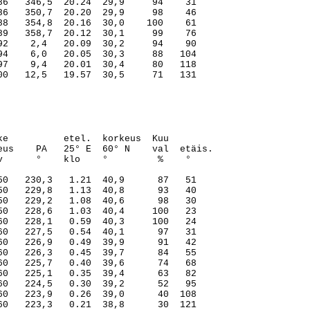
e          etel.  korkeus  Kuu

us    PA   25° E  60° N    val  etäis.

      °    klo    °         %    °

0   230,3   1.21  40,9      87   51

0   229,8   1.13  40,8      93   40

0   229,2   1.08  40,6      98   30

0   228,6   1.03  40,4     100   23

0   228,1   0.59  40,3     100   24

0   227,5   0.54  40,1      97   31

0   226,9   0.49  39,9      91   42

0   226,3   0.45  39,7      84   55

0   225,7   0.40  39,6      74   68

0   225,1   0.35  39,4      63   82

0   224,5   0.30  39,2      52   95

0   223,9   0.26  39,0      40  108

0   223,3   0.21  38,8      30  121
