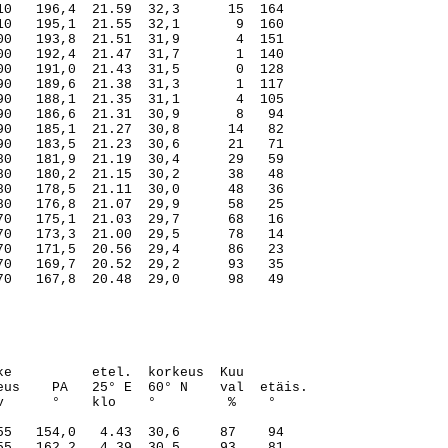
0   196,4  21.59  32,3      15  164

0   195,1  21.55  32,1       9  160

0   193,8  21.51  31,9       4  151

0   192,4  21.47  31,7       1  140

0   191,0  21.43  31,5       0  128

0   189,6  21.38  31,3       1  117

0   188,1  21.35  31,1       4  105

0   186,6  21.31  30,9       8   94

0   185,1  21.27  30,8      14   82

0   183,5  21.23  30,6      21   71

0   181,9  21.19  30,4      29   59

0   180,2  21.15  30,2      38   48

0   178,5  21.11  30,0      48   36

0   176,8  21.07  29,9      58   25

0   175,1  21.03  29,7      68   16

0   173,3  21.00  29,5      78   14

0   171,5  20.56  29,4      86   23

0   169,7  20.52  29,2      93   35
