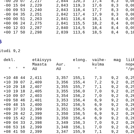
6
tudi 9,2

  dekl.       etäisyys         elong.  vaihe-   mag  liik
              Maasta    Aur.           kulma         nope
    °  '  "   AU        AU       °      °            °/pv
  +10 48 44  2,411      3,357  155,1    7,3    9,2   0,25
  +10 39 07  2,409      3,356  155,4    7,2    9,2   0,25
  +10 29 18  2,407      3,355  155,7    7,1    9,2   0,25
  +10 19 18  2,405      3,355  156,0    7,0    9,2   0,25
  +10 09 07  2,403      3,354  156,2    7,0    9,2   0,26
  +09 58 46  2,401      3,353  156,4    6,9    9,2   0,26
  +09 48 15  2,400      3,352  156,5    6,9    9,2   0,26
  +09 37 33  2,399      3,351  156,5    6,9    9,2   0,26
  +09 26 42  2,399      3,350  156,5    6,9    9,2   0,26
  +09 15 42  2,398      3,350  156,4    6,9    9,2   0,26
  +09 04 33  2,398      3,349  156,3    7,0    9,2   0,26
  +08 53 16  2,399      3,348  156,1    7,0    9,2   0,26
  +08 41 50  2,399      3,347  155,9    7,1    9,2   0,26