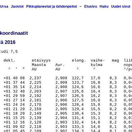
Ursa
Jaostot
Pikkuplaneetat ja tähdenpeitot
~
Etusivu
Haku
Uudet sivut
 koordinaatit
lä 2016
62,8    5,9    7,5   0,220   263,3  23.31  28,5      0   163
01.  11.                    01 52 39,7  -01 36 57  1,912      2,872  162,0    6,1    7,5   0,220   263,8  23.27  28,5      1   152
02.  11.                    01 51 48,0  -01 38 18  1,915      2,872  161,2    6,4    7,6   0,220   264,4  23.22  28,5      5   141
03.  11.                    01 50 56,8  -01 39 30  1,918      2,871  160,3    6,7    7,6   0,220   265,1  23.17  28,4      9   129
04.  11.                    01 50 06,1  -01 40 32  1,921      2,870  159,3    7,0    7,6   0,210   265,7  23.12  28,4     16   117
05.  11.                    01 49 16,0  -01 41 26  1,924      2,870  158,4    7,3    7,6   0,210   266,4  23.07  28,4     23   105
06.  11.                    01 48 26,5  -01 42 09  1,928      2,869  157,4    7,6    7,6   0,210   267,0  23.03  28,4     32    93
07.  11.                    01 47 37,8  -01 42 43  1,932      2,868  156,4    7,9    7,6   0,200   267,7  22.58  28,4     42    80
08.  11.                    01 46 49,8  -01 43 08  1,937      2,868  155,4    8,3    7,7   0,200   268,5  22.53  28,4     52    67
09.  11.                    01 46 02,6  -01 43 22  1,941      2,867  154,4    8,6    7,7   0,200   269,2  22.49  28,4     62    54
10.  11.                    01 45 16,2  -01 43 27  1,946      2,866  153,4    8,9    7,7   0,190   270,0  22.41  28,4     73    40
11.  11.                    01 44 30,7  -01 43 22  1,951      2,866  152,4    9,2    7,7   0,190   270,9  22.39  28,4     82    27
12.  11.                    01 43 46,1  -01 43 06  1,957      2,865  151,3    9,5    7,7   0,190   271,8  22.35  28,4     90    1