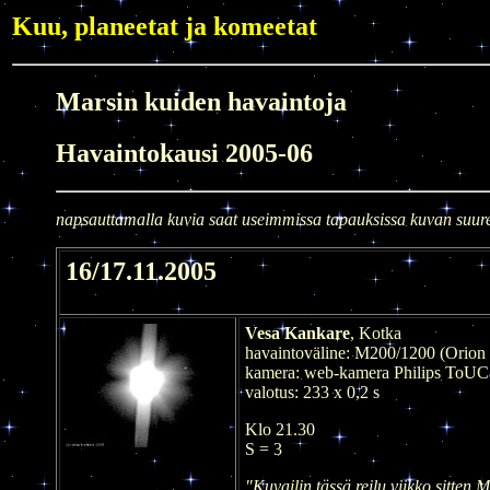
Kuu, planeetat ja komeetat
Marsin kuiden havaintoja
Havaintokausi 2005-06
napsauttamalla kuvia saat useimmissa tapauksissa kuvan suu
16/17.11.2005
Vesa Kankare
, Kotka
havaintoväline: M200/1200 (Orion
kamera: web-kamera Philips ToUC
valotus: 233 x 0,2 s
Klo 21.30
S = 3
"Kuvailin tässä reilu viikko sitten