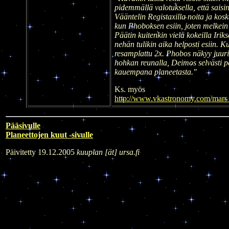
pidemmällä valotuksella, että saisin
Vääntelin Registaxilla noita ja kos
kun Phoboksen esiin, joten melkein 
Päätin kuitenkin vielä kokeilla Iriks
nehän tulikin aika helposti esiin. K
resamplattu 2x. Phobos näkyy juuri
hohkan reunalla, Deimos selvästi 
kauempana planeetasta."
Ks. myös
http://www.vkastronomy.com/mars
Pääsivulle
Planeettojen kuut -sivulle
Päivitetty 19.12.2005
kuuplan [ät] ursa.fi