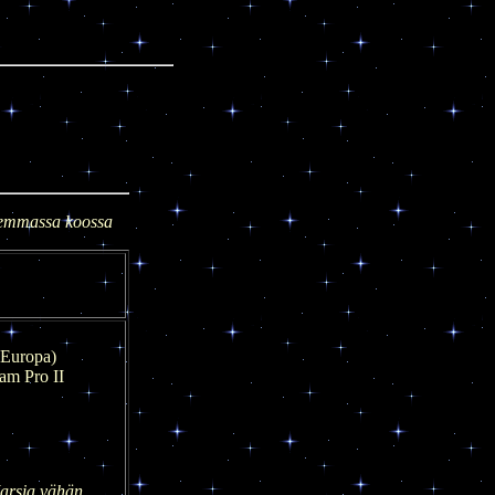
remmassa koossa
 Europa)
am Pro II
 Marsia vähän