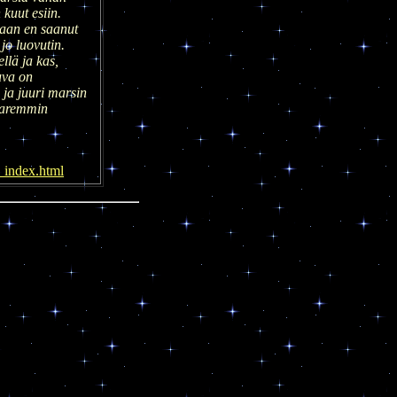
 kuut esiin.
kaan en saanut
jo luovutin.
ellä ja kas,
uva on
 ja juuri marsin
paremmin
_index.html