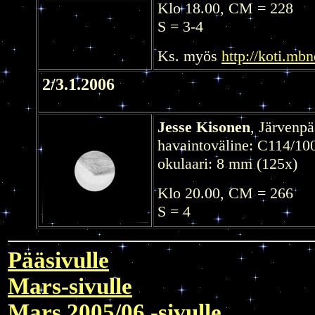
Klo 18.00, CM = 228
S = 3-4
Ks. myös
http://koti.mb
2/3.1.2006
Jesse Kisonen
, Järvenpä
havaintoväline: C114/10
okulaari: 8 mm (125x)
Klo 20.00, CM = 266
S = 4
Pääsivulle
Mars-sivulle
Mars 2005/06 -sivulle