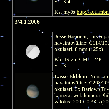
S = 3-4
Ks. myös
http://koti.mb
3/4.1.2006
Jesse Kisonen
, Järvenpä
havaintoväline: C114/10
okulaari: 8 mm (125x)
Klo 19.25, CM = 248
S = 3
Lasse Ekblom
, Nousiai
havaintoväline: C203/20
okulaari: 3x Barlow (Tri
kamera: web-kamera Phi
valotus: 200 x 0,33 s (20