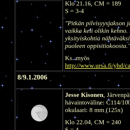
Klo 21.16, CM = 189
S = 3-4
"Pitkän pilvisyysjakson j
vaikka keli olikin kehno.
yksityiskohtia nähtäväksi
puoleen oppisitiokoosta.
Ks. myös
http://www.ursa.fi/yhd/
8/9.1.2006
Jesse Kisonen
, Järvenpä
havaintoväline: C114/10
okulaari: 8 mm (125x)
Klo 22.04, CM = 240
S = 4