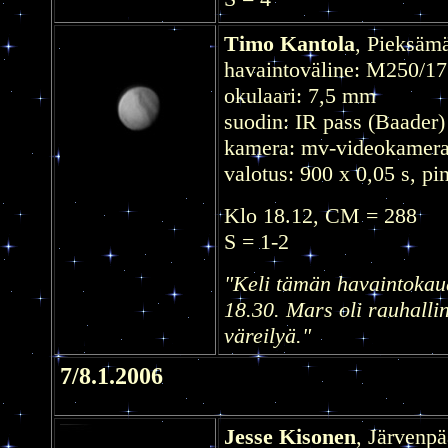
Timo Kantola
, Pieksämä
havaintoväline: M250/1
okulaari: 7,5 mm
suodin: IR pass (Baader)
kamera: mv-videokamer
valotus: 900 x 0,05 s, pi
Klo 18.12, CM = 288
S = 1-2
"Keli tämän havaintokaud
18.30. Mars oli rauhallin
väreilyä."
7/8.1.2006
Jesse Kisonen
, Järvenpä