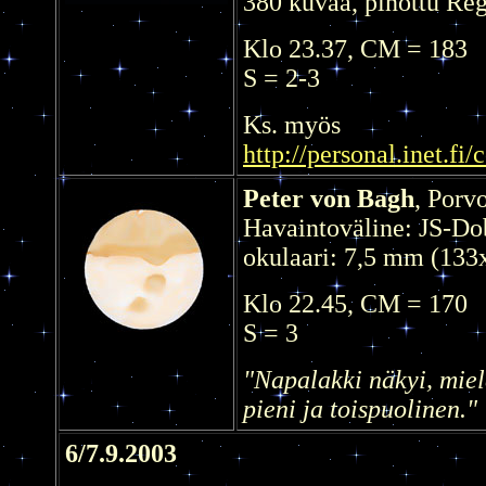
380 kuvaa, pinottu Reg
Klo 23.37, CM = 183
S = 2-3
Ks. myös
http://personal.inet.fi
Peter von Bagh
, Porv
Havaintoväline: JS-D
okulaari: 7,5 mm (133
Klo 22.45, CM = 170
S = 3
"Napalakki näkyi, miele
pieni ja toispuolinen.
"
6/7.9.2003