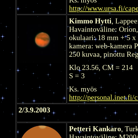
http://www.ursa.fi/cap
Kimmo Hytti
, Lappee
Havaintoväline: Orion
okulaari: 18 mm + 5 x
kamera: web-kamera 
250 kuvaa, pinottu Reg
Klo 23.56, CM = 214
S = 3
Ks. myös
http://personal.inet.fi
2/3.9.2003
Petteri Kankaro
, Tur
Havaintoväline: M200