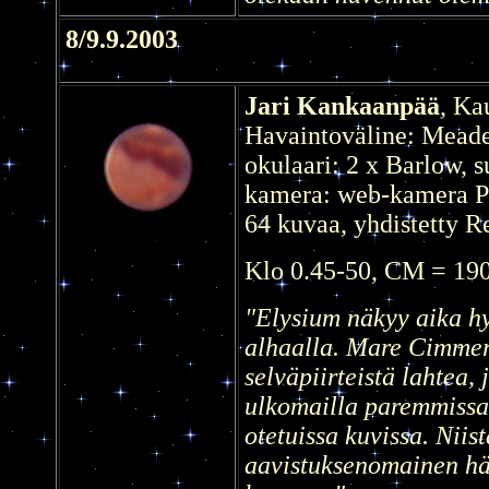
8/9.9.2003
Jari Kankaanpää
, Ka
Havaintoväline: Mead
okulaari: 2 x Barlow, s
kamera: web-kamera P
64 kuvaa, yhdistetty R
Klo 0.45-50, CM = 19
"Elysium näkyy aika hy
alhaalla. Mare Cimmer
selväpiirteistä lahtea,
ulkomailla paremmissa
otetuissa kuvissa. Niis
aavistuksenomainen hä