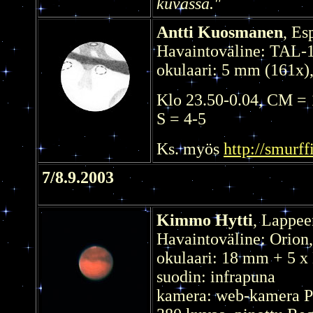
kuvassa."
Antti Kuosmanen
, Es
Havaintoväline: TAL-
okulaari: 5 mm (161x),
Klo 23.50-0.04, CM =
S = 4-5
Ks. myös
http://smurff
7/8.9.2003
Kimmo Hytti
, Lappee
Havaintoväline: Orion
okulaari: 18 mm + 5 x
suodin: infrapuna
kamera: web-kamera 