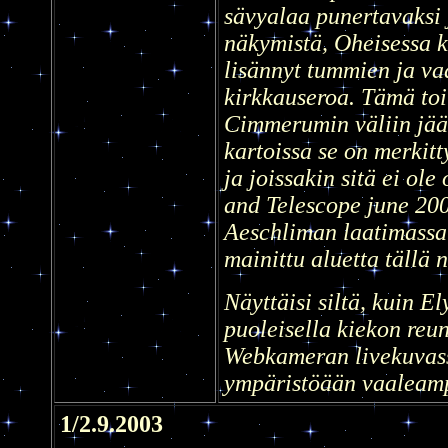
sävyalaa punertavaksi 
näkymistä, Oheisessa k
lisännyt tummien ja va
kirkkauseroa. Tämä toi
Cimmerumin väliin jää
kartoissa se on merkit
ja joissakin sitä ei ole
and Telescope june 20
Aeschliman laatimassa 
mainittu aluetta tällä 
Näyttäisi siltä, kuin 
puoleisella kiekon reuna
Webkameran livekuvass
ympäristöään vaaleam
1/2.9.2003