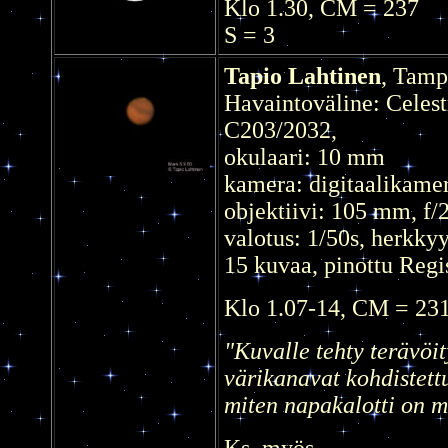
Klo 1.30, CM = 237
S = 3
Tapio Lahtinen
, Tamp
Havaintoväline: Celes
C203/2032,
okulaari: 10 mm
kamera: digitaalikame
objektiivi: 105 mm, f/2
valotus: 1/50s, herkk
15 kuvaa, pinottu Regi
Klo 1.07-14, CM = 23
"Kuvalle tehty terävöit
värikanavat kohdistet
miten napakalotti on m
Ks. myös