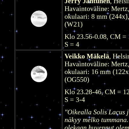
Jerry Jantunen
, Hels
Havaintoväline: Mertz
okulaari: 8 mm (244x),
(W21)
Klo 23.56-0.08, CM =
S = 4
Veikko Mäkelä
, Helsi
Havaintoväline: Mertz
okulaari: 16 mm (122x)
(OG550)
Klo 23.28-46, CM = 1
S = 3-4
"Oikealla Solis Lacus
näkyy melko tummana. 
olekaan huvennut olem