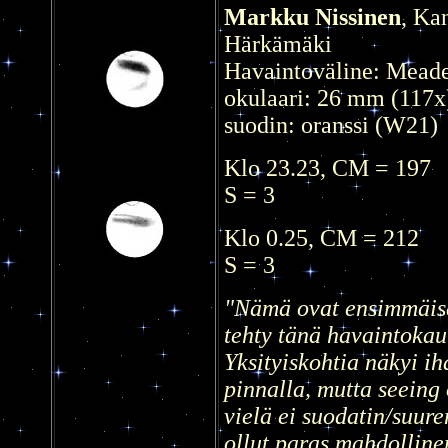
Markku Nissinen
, Ka
Härkämäki
Havaintoväline: Meade
okulaari: 26 mm (117x
suodin: oranssi (W21)
Klo 23.23, CM = 197
S = 3
Klo 0.25, CM = 212
S = 3
"Nämä ovat ensimmäise
tehty tänä havaintokau
Yksityiskohtia näkyi i
pinnalla, mutta seeing 
vielä ei suodatin/suur
ollut paras mahdolline