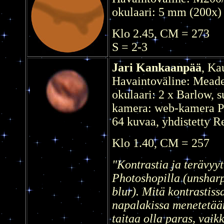
okulaari: 5 mm (200x)
Klo 2.45, CM = 273
S = 2-3
Jari Kankaanpää
, Ka
Havaintoväline: Mead
okulaari: 2 x Barlow, s
kamera: web-kamera P
64 kuvaa, yhdistetty R
Klo 1.40, CM = 257
"Kontrastia ja terävyyt
Photoshopilla (unshar
blur). Mitä kontrastiss
napalakissa menetetään.
taitaa olla paras, vaik