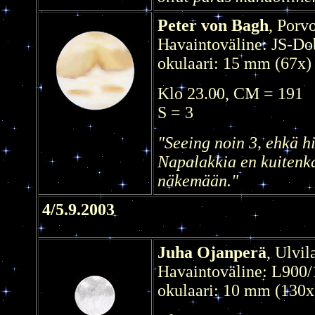
Peter von Bagh
, Porv
Havaintoväline: JS-D
okulaari: 15 mm (67x)
Klo 23.00, CM = 191
S = 3
"Seeing noin 3, ehkä h
Napalakkia en kuitenk
näkemään."
4/5.9.2003
Juha Ojanperä
, Ulvil
Havaintoväline: L900/
okulaari: 10 mm (130x