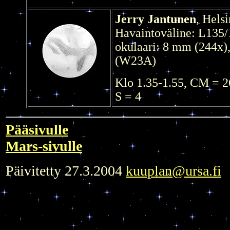
Jerry Jantunen
, Hels
Havaintoväline: L135/
okulaari: 8 mm (244x),
(W23A)
Klo 1.35-1.55, CM = 
S = 4
Pääsivulle
Mars-sivulle
Päivitetty 27.3.2004
kuuplan@ursa.fi