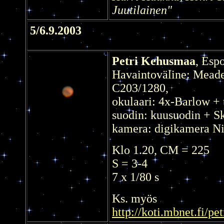
Juutilainen"
5/6.9.2003
Petri Kehusmaa
, Esp
Havaintoväline: Mead
C203/1280,
okulaari: 4x-Barlow + 
suodin: kuusuodin + S
kamera: digikamera N
Klo 1.20, CM = 225
S = 3-4
7 x 1/80 s
Ks. myös
http://koti.mbnet.fi/pe