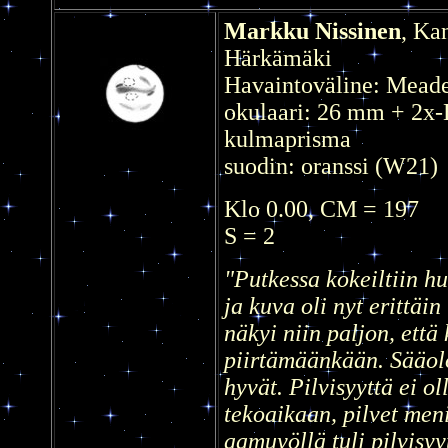
Markku Nissinen
, Ka
Härkämäki
Havaintoväline: Meade
okulaari: 26 mm + 2x-
kulmaprisma
suodin: oranssi (W21)
Klo 0.00, CM = 197
S = 2
"Putkessa kokeiltiin h
ja kuva oli nyt erittäin
näkyi niin paljon, että 
piirtämäänkään. Sääol
hyvät. Pilvisyyttä ei o
tekoaikaan, pilvet meni
aamuyöllä tuli pilvisyyt