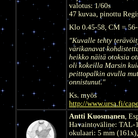
valotus: 1/60s
47 kuvaa, pinottu Regi
Klo 0.45-58, CM = 56
"Kuvalle tehty terävöit
värikanavat kohdistett
heikko näitä otoksia ot
oli kokeilla Marsin ku
peittopalkin avulla mut
onnistunut.
"
Ks. myös
http://www.ursa.fi/cap
Antti Kuosmanen
, Es
Havaintoväline: TAL-
okulaari: 5 mm (161x),