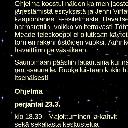
Ohjelma koostui näiden kolmen jaost
järjestämistä esityksistä ja Jenni Virt
kääpiöplaneetta-esitelmästä. Havaits
harrastettiin, vaikka valitettavasti Täht
Meade-teleskooppi ei ollutkaan käytet
tornien rakennustöiden vuoksi. Aurin
havaittiinn päiväsaikaan.
Saunomaan päästiin lauantaina kunn
rantasaunalle. Ruokailuistaan kukin h
itsenäisesti.
Ohjelma
perjantai 23.3.
klo 18.30 - Majoittuminen ja kahvit
sekä sekaliasta keskustelua