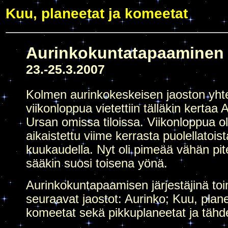
Kuu, planeetat ja komeetat
Aurinkokuntatapaaminen
23.-25.3.2007
Kolmen aurinkokeskeisen jaoston yhte
viikonloppua vietettiin tälläkin kertaa A
Ursan omissa tiloissa. Viikonloppua ol
aikaistettu viime kerrasta puolellatoist
kuukaudella. Nyt oli pimeää vähän pi
sääkin suosi toisena yönä.
Aurinkokuntapaamisen järjestäjinä toi
seuraavat jaostot: Aurinko; Kuu, plane
komeetat sekä pikkuplaneetat ja tähd